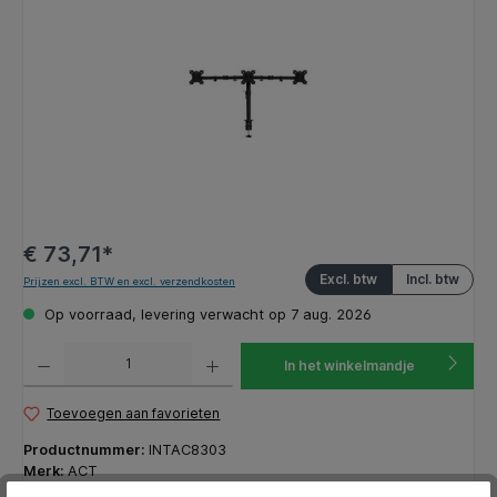
€ 73,71*
Excl. btw
Incl. btw
Prijzen excl. BTW en excl. verzendkosten
Op voorraad, levering verwacht op 7 aug. 2026
Producthoeveelheid: Voer de gewenste hoeveelheid in of gebruik de knoppen om de hoeveelhe
In het winkelmandje
Toevoegen aan favorieten
Productnummer:
INTAC8303
Merk:
ACT
EAN:
8716065491456