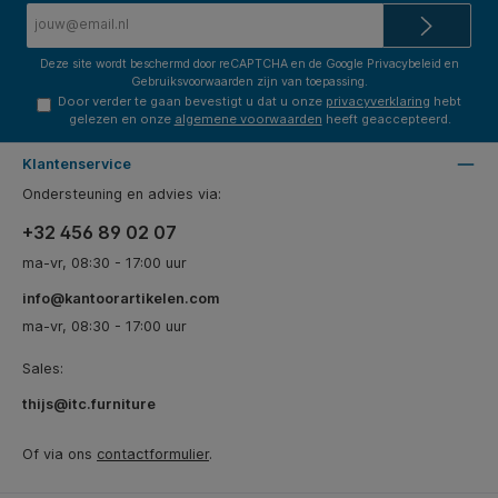
E-
mailadres*
Deze site wordt beschermd door reCAPTCHA en de Google
Privacybeleid
en
Gebruiksvoorwaarden
zijn van toepassing.
Door verder te gaan bevestigt u dat u onze
privacyverklaring
hebt
gelezen en onze
algemene voorwaarden
heeft geaccepteerd.
Klantenservice
Ondersteuning en advies via:
+32 456 89 02 07
ma-vr, 08:30 - 17:00 uur
info@kantoorartikelen.com
ma-vr, 08:30 - 17:00 uur
Sales:
thijs@itc.furniture
Of via ons
contactformulier
.