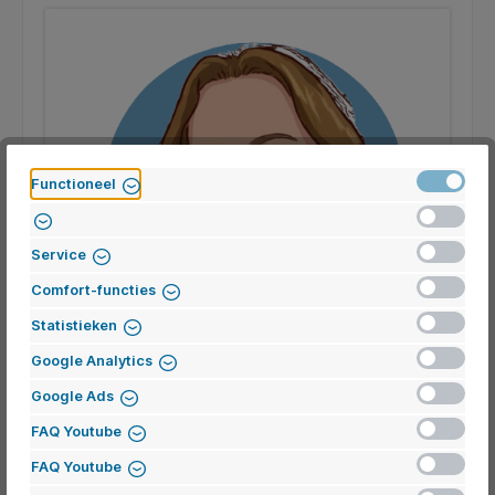
Actief
Functioneel
Inactief
Inactief
Service
Inactief
Comfort-functies
Inactief
Statistieken
Inactief
Google Analytics
Inactief
Google Ads
Linda Huben
Inactief
FAQ Youtube
Medewerkster binnendienst
Inactief
FAQ Youtube
Inactief