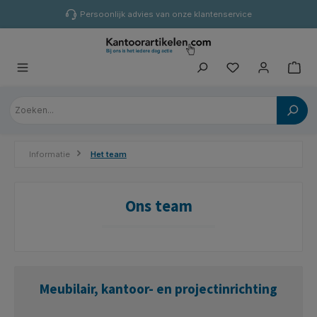
hoofdinhoud
Persoonlijk advies van onze klantenservice
Informatie
Het team
Ons team
Meubilair, kantoor- en projectinrichting