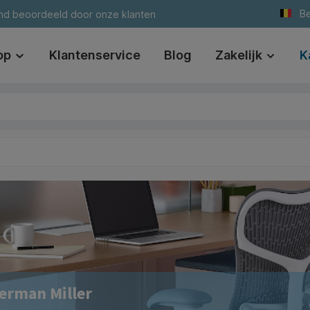
Be
nd beoordeeld door onze klanten
op
Klantenservice
Blog
Zakelijk
K
erman Miller