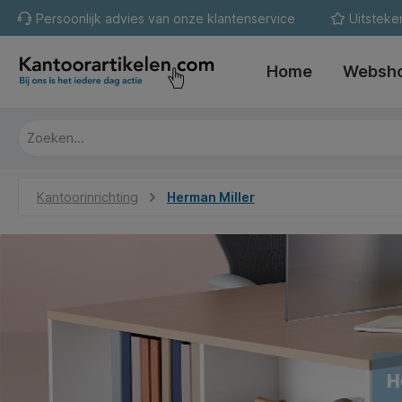
Persoonlijk advies van onze klantenservice
Uitsteke
oekopdracht
Ga naar de hoofdnavigatie
Home
Websh
Kantoorinrichting
Herman Miller
H