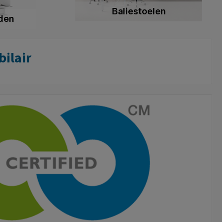
Baliestoelen
den
ilair