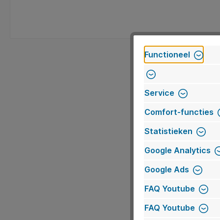
Functioneel
H
Service
Als alternatief voor h
Furniture Lease een opl
Comfort-functies
Statistieken
Operational lease is 
Google Analytics
voordelen, maar draagt
levensduur hergeb
Google Ads
FAQ Youtube
Bij het leasen van kan
FAQ Youtube