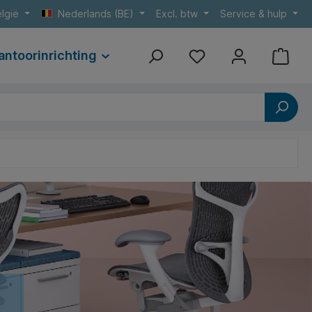
lgië
Nederlands (BE)
Excl. btw
Service & hulp
antoorinrichting
Print
Referenties