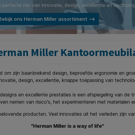
 perfecte mix van innovatie, design, excellentie en technolog
Bekijk ons Herman Miller assortiment ⟶
rman Miller Kantoormeubil
d om zijn baanbrekend design, beproefde ergonomie en groen
novatie, design, excellentie, knappe toepassing van technolog
signs en excellente prestaties is een afspiegeling van de tr
ven nemen van risico's, het experimenteren met materialen en
belovende producten. Veel innovaties uit het verleden zijn 
"Herman Miller is a way of life"