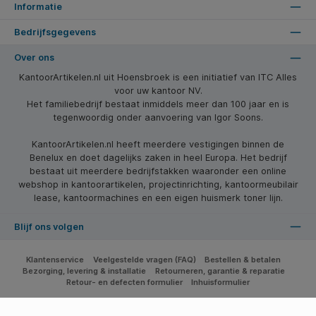
Informatie
Bedrijfsgegevens
Over ons
KantoorArtikelen.nl uit Hoensbroek is een initiatief van ITC Alles
voor uw kantoor NV.
Het familiebedrijf bestaat inmiddels meer dan 100 jaar en is
tegenwoordig onder aanvoering van Igor Soons.
KantoorArtikelen.nl heeft meerdere vestigingen binnen de
Benelux en doet dagelijks zaken in heel Europa. Het bedrijf
bestaat uit meerdere bedrijfstakken waaronder een online
webshop in kantoorartikelen, projectinrichting, kantoormeubilair
lease, kantoormachines en een eigen huismerk toner lijn.
Blijf ons volgen
Klantenservice
Veelgestelde vragen (FAQ)
Bestellen & betalen
Bezorging, levering & installatie
Retourneren, garantie & reparatie
Retour- en defecten formulier
Inhuisformulier
* Alle prijzen zijn excl. btw en excl. verzendkosten, tenzij anders vermeld.
© 2026 Kantoorartikelen.com - Alle Rechten Voorbehouden. Theme by