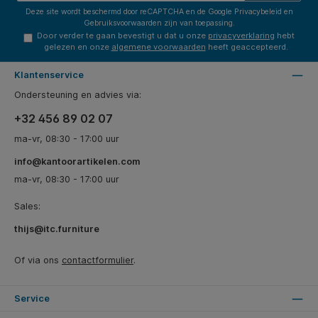
Deze site wordt beschermd door reCAPTCHA en de Google
Privacybeleid
en
Gebruiksvoorwaarden
zijn van toepassing.
Door verder te gaan bevestigt u dat u onze
privacyverklaring
hebt
gelezen en onze
algemene voorwaarden
heeft geaccepteerd.
Klantenservice
Ondersteuning en advies via:
+32 456 89 02 07
ma-vr, 08:30 - 17:00 uur
info@kantoorartikelen.com
ma-vr, 08:30 - 17:00 uur
Sales:
thijs@itc.furniture
Of via ons
contactformulier
.
Service