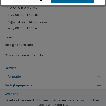
+32 456 89 02 07
ma-vr, 08:30 - 17:00 uur
info@kantoorartikelen.com
ma-vr, 08:30 - 17:00 uur
Sales:
thijs@itc.furniture
Of via ons
contactformulier
.
Service
Informatie
Bedrijfsgegevens
Over ons
KantoorArtikelen.nl uit Hoensbroek is een initiatief van ITC Alles
voor uw kantoor NV.