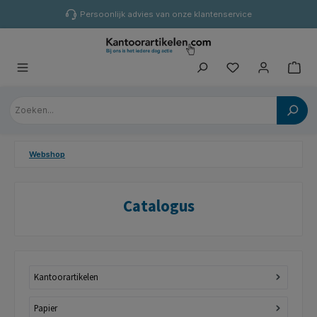
hoofdinhoud
Persoonlijk advies van onze klantenservice
Webshop
Catalogus
Kantoorartikelen
Papier