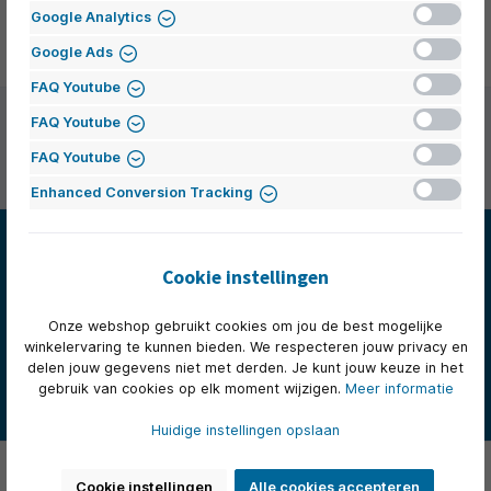
Inactief
Google Analytics
Vrijdagmiddagborrel
Inactief
Google Ads
Inactief
FAQ Youtube
Inactief
FAQ Youtube
Persoonlijk advies van onze klantenservice
Onze ervaren medewerkers staan je graag op werkdagen van
Inactief
FAQ Youtube
8.30 tot 17.00 te woord per telefoon of e-mail.
Inactief
Enhanced Conversion Tracking
Nieuwsbrief
Abonneer op onze nieuwsbrief en we houden je op de hoogte
Cookie instellingen
met het laatste nieuws.
E-
Onze webshop gebruikt cookies om jou de best mogelijke
mailadres*
winkelervaring te kunnen bieden. We respecteren jouw privacy en
Deze site wordt beschermd door reCAPTCHA en de Google
Privacybeleid
en
delen jouw gegevens niet met derden. Je kunt jouw keuze in het
Gebruiksvoorwaarden
zijn van toepassing.
gebruik van cookies op elk moment wijzigen.
Meer informatie
Door verder te gaan bevestigt u dat u onze
privacyverklaring
hebt
gelezen en onze
algemene voorwaarden
heeft geaccepteerd.
Huidige instellingen opslaan
Klantenservice
Cookie instellingen
Alle cookies accepteren
Ondersteuning en advies via: