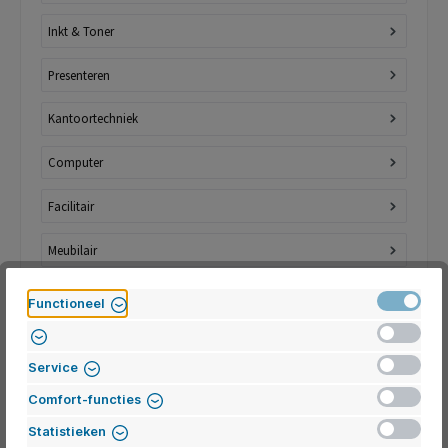
Inkt & Toner
Presenteren
Kantoortechniek
Computer
Facilitair
Meubilair
Ergonomie
Actief
Functioneel
Inactief
School
Inactief
Service
Outlet
Inactief
Comfort-functies
Inactief
Thuiswerk toppers
Statistieken