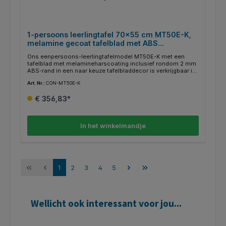
1-persoons leerlingtafel 70x55 cm MT50E-K,
melamine gecoat tafelblad met ABS
randafwerking
Ons eenpersoons-leerlingtafelmodel MT50E-K met een
tafelblad met melamineharscoating inclusief rondom 2 mm
ABS-rand in een naar keuze tafelbladdecor is verkrijgbaar in
verschillende uitvoeringen. De beschikbare decors en RAL-
Art. Nr.:
CON-MT50E-K
kleuren laten veel designwensen onvervuld. Aan een zijde
van het tafelframe is een maphaak met afgeronde hoeken
€ 356,83*
gelast. De buisuiteinden zijn gesloten en voorzien van
afgeronde, recyclebare ABS-kunststof doppen. Optioneel
zijn ook viltglijders voor harde vloeren verkrijgbaar (FG-ST).
In het winkelmandje
1
2
3
4
5
Wellicht ook interessant voor jou...