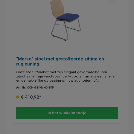
"Marko" stoel met gestoffeerde zitting en
rugleuning
Onze stoel "Marko" met zijn elegant gevormde houten
zitschaal en zijn verchroomde 4-poots frame is een snelle
en gemakkelijke oplossing om uw auditorium of
vergaderzaal van een zitplaats te voorzien. Het kan in
Art. Nr.:
CON-SBK-MKO-SRP
verschillende beitskleuren worden besteld. Kleur bekleding
naar keuze.
€ 410,92*
In het winkelmandje