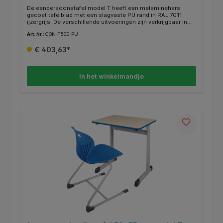
De eenpersoonstafel model T heeft een melaminehars
gecoat tafelblad met een slagvaste PU rand in RAL 7011
ijzergrijs. De verschillende uitvoeringen zijn verkrijgbaar in
licht beuken en grijs decor. De beschikbare RAL-kleuren
Art. Nr.:
CON-T50E-PU
laten veel designwensen onvervuld. Aan een zijde van het
tafelframe is een maphaak met afgeronde hoeken gelast. De
€ 403,63*
buisuiteinden zijn gesloten en voorzien van afgeronde,
recyclebare ABS-kunststof doppen. Optioneel zijn ook
viltglijders voor harde vloeren verkrijgbaar (FG-ST).
In het winkelmandje