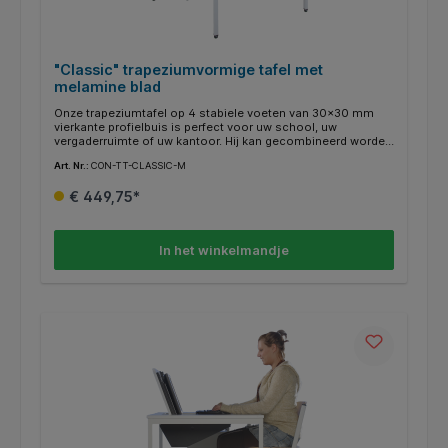
"Classic" trapeziumvormige tafel met
melamine blad
Onze trapeziumtafel op 4 stabiele voeten van 30x30 mm
vierkante profielbuis is perfect voor uw school, uw
vergaderruimte of uw kantoor. Hij kan gecombineerd worden
met andere tafels in deze serie en biedt zo bijna oneindige
Art. Nr.:
CON-TT-CLASSIC-M
combinatiemogelijkheden. Het tafelblad bestaat uit 19 mm
dikke E1 kwaliteit spaanplaat, aan beide zijden gecoat met
€ 449,75*
melaminehars. De randen zijn afgesloten met 2 mm dikke
ABS-randen in het tafelbladdecor.
In het winkelmandje