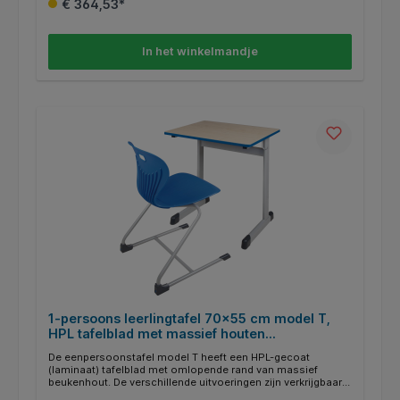
€ 364,53*
zijde van het tafelonderstel een ordnerhaak met afgeronde
hoeken worden gekozen. De buisuiteinden zijn gesloten
voor de veiligheid van kinderen. Optioneel zijn ook
viltglijders voor harde vloeren verkrijgbaar.
In het winkelmandje
1-persoons leerlingtafel 70x55 cm model T,
HPL tafelblad met massief houten
randafwerking
De eenpersoonstafel model T heeft een HPL-gecoat
(laminaat) tafelblad met omlopende rand van massief
beukenhout. De verschillende uitvoeringen zijn verkrijgbaar
in het tafelbladdecor licht beuken. De beschikbare RAL-