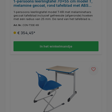
1-persoons leerlingtafel 70x55 cm model T,
melamine gecoat, rond tafelblad met ABS
randafwerking
1-persoons leerlingtafel model T-KR met melaminehars
gecoat tafelblad inclusief gefreesde (afgeronde) hoeken
met een radius van 25 mm. De rand van het tafelblad is
voorzien van 2 mm ABS randen. De beschikbare decors en
Art. Nr.:
CON-T50E-KR
RAL-kleuren laten veel designwensen onvervuld. Aan een
zijde van het tafelframe is een maphaak met afgeronde
€ 354,45*
hoeken gelast. De buisuiteinden zijn gesloten en voorzien
van afgeronde, recyclebare ABS-kunststof doppen.
Optioneel zijn ook viltglijders voor harde vloeren verkrijgbaar
(FG-ST).
In het winkelmandje