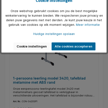
Cookie instellingen
65 cmDiepte: 65 cmIn hoogte verstelbaar
In het winkelmandje
Onze webshop gebruikt cookies om jou de best mogelijke
winkelervaring te kunnen bieden. We respecteren jouw privacy en
delen jouw gegevens niet met derden. Je kunt jouw keuze in het
gebruik van cookies op elk moment wijzigen.
Meer informatie
Huidige instellingen opslaan
Cookie instellingen
Alle cookies accepteren
1-persoons leerling model 3420, tafelblad
melamine met ABS rand
Onze eenpersoons-leerlingtafel model 3420 met
melaminehars gecoat tafelblad is verkrijgbaar in
verschillende uitvoeringen. Het tafelblad is bijzonder robuust
en doorstaat met gemak het dagelijkse schoolleven. De
Art. Nr.:
CON-3420SP1
beschikbare decors en RAL-kleuren laten veel
designwensen onvervuld. Optioneel kan aan eenpersoons