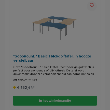
"SoooRounD" Basic I blokgolftafel, in hoogte
verstelbaar
Onze "SoooRounD" Basic I tafel (rechthoekige golftafel) is
perfect voor uw lounge of bibliotheek. De tafel wordt
gekenmerkt door zijn verscheidenheid aan combinaties bij
het samenstellen. Holle en bolle zijden passen als
Art. Nr.:
CON-WI168H
puzzelstukjes in elkaar. Het frame is volledig gelast, de
tafelpoten hebben een diameter van 60 mm. Traploos in
€ 652,44*
hoogte verstelbaar van 58-72 cm. De 19 mm dikke
gemelamineerde spaanplaat is verkrijgbaar in een breed
scala aan frisse kleuren. De randkleuren zijn op aanvraag
apart te kiezen. Ze zijn bijzonder gemakkelijk schoon te
In het winkelmandje
maken en kunnen natuurlijk met een vochtige doek worden
afgeveegd.