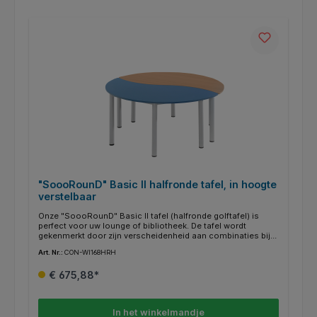
"SoooRounD" Basic II halfronde tafel, in hoogte
verstelbaar
Onze "SoooRounD" Basic II tafel (halfronde golftafel) is
perfect voor uw lounge of bibliotheek. De tafel wordt
gekenmerkt door zijn verscheidenheid aan combinaties bij
het samenstellen. Holle en bolle zijden passen als
Art. Nr.:
CON-WI168HRH
puzzelstukjes in elkaar. Het frame is volledig gelast, de
tafelpoten hebben een diameter van 60 mm. Traploos in
€ 675,88*
hoogte verstelbaar van 58-72 cm. De 19 mm dikke
gemelamineerde spaanplaat is verkrijgbaar in een breed
scala aan frisse kleuren. De randkleuren kunnen op
aanvraag afzonderlijk worden gekozen. Ze zijn bijzonder
In het winkelmandje
gemakkelijk schoon te maken en kunnen natuurlijk met een