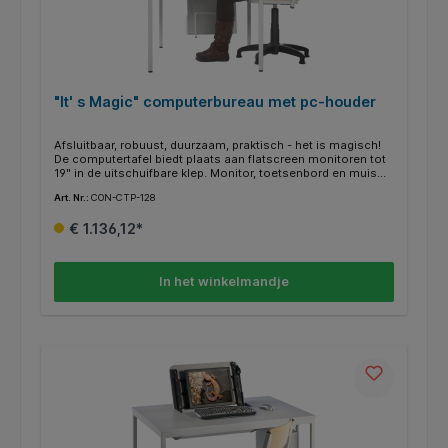
"It' s Magic" computerbureau met pc-houder
Afsluitbaar, robuust, duurzaam, praktisch - het is magisch!
De computertafel biedt plaats aan flatscreen monitoren tot
19" in de uitschuifbare klep. Monitor, toetsenbord en muis
zijn inschuifbaar. Zo hoef je niet meer te herschikken en
Art. Nr.:
CON-CTP-128
creëer je in een handomdraai ruimte op je bureau. De
stabiele 4-poot stalen buisframe met 30x30 mm profiel en
€ 1.136,12*
de 19 mm dikke melaminehars gecoate spaanplaat met ABS
randen bieden een hoogwaardige werkplek. De tafel heeft
een ingebouwde klep die kan worden afgesloten.
kabeluitgang voor monitor, toetsenbord, muis en
In het winkelmandje
stroomkabels: 60cm x 50cm, toetsenbordlade: 60cm x
24cm