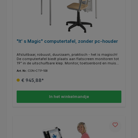
"It' s Magic" computertafel, zonder pc-houder
Afsluitbaar, robuust, duurzaam, praktisch - het is magisch!
De computertafel biedt plaats aan flatscreen monitoren tot
19" in de uitschuifbare klep. Monitor, toetsenbord en muis
zijn inschuifbaar. Zo hoef je niet meer te herschikken en
Art. Nr.:
CON-CTP-108
creëer je in een handomdraai ruimte op je bureau. De
stabiele 4-poot stalen buisframe met 30x30 mm profiel en
€ 945,88*
de 19 mm dikke melaminehars gecoate spaanplaat met ABS
randen bieden een hoogwaardige werkplek. De tafel heeft
een ingebouwde klep die kan worden afgesloten.
kabeluitgang voor monitor, toetsenbord, muis en
In het winkelmandje
stroomkabels: 60cm x 50cm, toetsenbordlade: 60cm x
24cm