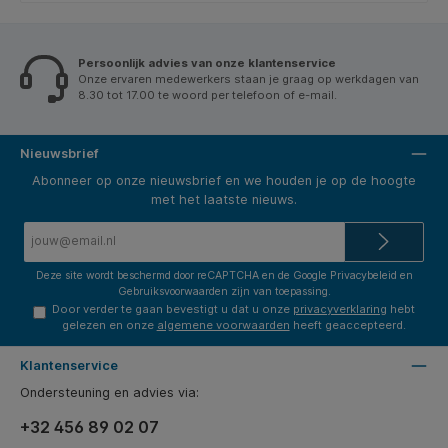
Persoonlijk advies van onze klantenservice
Onze ervaren medewerkers staan je graag op werkdagen van
8.30 tot 17.00 te woord per telefoon of e-mail.
Nieuwsbrief
Abonneer op onze nieuwsbrief en we houden je op de hoogte
met het laatste nieuws.
E-
mailadres*
Deze site wordt beschermd door reCAPTCHA en de Google
Privacybeleid
en
Gebruiksvoorwaarden
zijn van toepassing.
Door verder te gaan bevestigt u dat u onze
privacyverklaring
hebt
gelezen en onze
algemene voorwaarden
heeft geaccepteerd.
Klantenservice
Ondersteuning en advies via:
+32 456 89 02 07