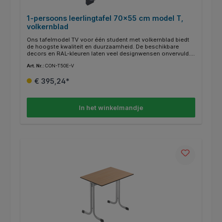
1-persoons leerlingtafel 70x55 cm model T,
volkernblad
Ons tafelmodel TV voor één student met volkernblad biedt
de hoogste kwaliteit en duurzaamheid. De beschikbare
decors en RAL-kleuren laten veel designwensen onvervuld.
Aan een zijde van het tafelframe is een maphaak met
Art. Nr.:
CON-T50E-V
afgeronde hoeken gelast. De buisuiteinden zijn gesloten en
voorzien van afgeronde, recyclebare ABS-kunststof doppen.
€ 395,24*
Optioneel zijn ook viltglijders voor harde vloeren verkrijgbaar
(FG-ST).
In het winkelmandje