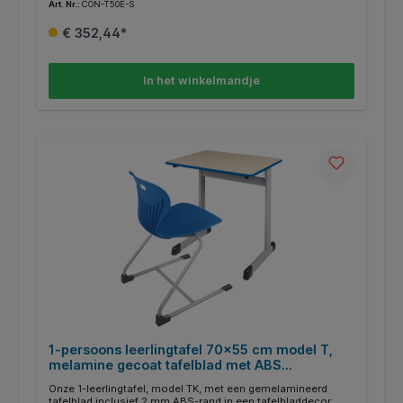
Art. Nr.:
CON-T50E-S
kleuren laten veel designwensen onvervuld. Aan een zijde
van het tafelframe is een maphaak met afgeronde hoeken
€ 352,44*
gelast. De buisuiteinden zijn gesloten en voorzien van
afgeronde, recyclebare ABS-kunststof doppen. Optioneel
zijn ook viltglijders voor harde vloeren verkrijgbaar (FG-ST).
In het winkelmandje
1-persoons leerlingtafel 70x55 cm model T,
melamine gecoat tafelblad met ABS
randafwerking
Onze 1-leerlingtafel, model TK, met een gemelamineerd
tafelblad inclusief 2 mm ABS-rand in een tafelbladdecor