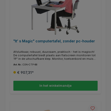
"It' s Magic" computertafel, zonder pc-houder
Afsluitbaar, robuust, duurzaam, praktisch - het is magisch!
De computertafel biedt plaats aan flatscreen monitoren tot
19" in de uitschuifbare klep. Monitor, toetsenbord en muis
zijn inschuifbaar. Zo hoef je niet meer te herschikken en
Art. Nr.:
CON-CTP-88
creëer je in een handomdraai ruimte op je bureau. De
stabiele 4-poot stalen buisframe met 30x30 mm profiel en
€ 907,31*
de 19 mm dikke melaminehars gecoate spaanplaat met ABS
randen bieden een hoogwaardige werkplek. De tafel heeft
een ingebouwde klep die kan worden afgesloten.
kabeluitgang voor monitor, toetsenbord, muis en
In het winkelmandje
stroomkabels: 60cm x 50cm, toetsenbordlade: 60cm x
24cm