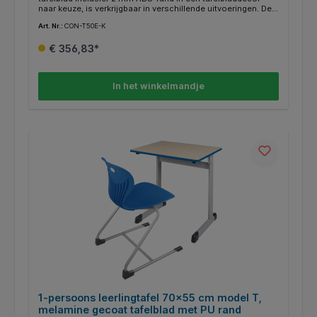
naar keuze, is verkrijgbaar in verschillende uitvoeringen. De
beschikbare decors en RAL-kleuren laten veel
Art. Nr.:
CON-T50E-K
designwensen onvervuld. Aan een zijde van het tafelframe is
een maphaak met afgeronde hoeken gelast. De
€ 356,83*
buisuiteinden zijn gesloten en voorzien van afgeronde,
recyclebare ABS-kunststof doppen. Optioneel zijn ook
viltglijders voor harde vloeren verkrijgbaar (FG-ST).
In het winkelmandje
1-persoons leerlingtafel 70x55 cm model T,
melamine gecoat tafelblad met PU rand