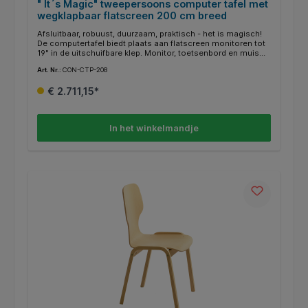
" It´s Magic" tweepersoons computer tafel met
wegklapbaar flatscreen 200 cm breed
Afsluitbaar, robuust, duurzaam, praktisch - het is magisch!
De computertafel biedt plaats aan flatscreen monitoren tot
19" in de uitschuifbare klep. Monitor, toetsenbord en muis
zijn inschuifbaar. Zo hoef je niet meer te herschikken en
Art. Nr.:
CON-CTP-208
creëer je in een handomdraai ruimte op je bureau. De
stabiele 4-poot stalen buisframe met 30x30 mm profiel en
€ 2.711,15*
de 19 mm dikke melaminehars gecoate spaanplaat met ABS
randen bieden een hoogwaardige werkplek. In de tafel zijn
twee kleppen ingebouwd, die afzonderlijk afsluitbaar zijn.
een kabeluitgang voor monitor-, toetsenbord-, muis- en
In het winkelmandje
stroomkabels Afmetingen klep: 60 cm x 50 cm,
toetsenbordlade: 60 cm x 24 cm