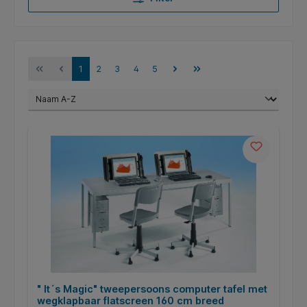
1
2
3
4
5
" It´s Magic" tweepersoons computer tafel met
wegklapbaar flatscreen 160 cm breed