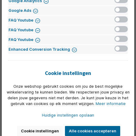
Google Analytics
hadden die snapte wat wij nodig
Inactief
Google Ads
hadden, die ook aandacht had voor
Inactief
FAQ Youtube
ons basisprincipe van de
Inactief
FAQ Youtube
duurzaamheid en flexibel genoeg was
Inactief
FAQ Youtube
om mee te bewegen in het kader van
Inactief
Enhanced Conversion Tracking
de verhuizing.
Roeland Koster
COO Mijnwater
Cookie instellingen
Onze webshop gebruikt cookies om jou de best mogelijke
winkelervaring te kunnen bieden. We respecteren jouw privacy en
delen jouw gegevens niet met derden. Je kunt jouw keuze in het
gebruik van cookies op elk moment wijzigen.
Meer informatie
Huidige instellingen opslaan
Cookie instellingen
Alle cookies accepteren