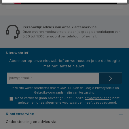
Persoonlijk advies van onze klantenservice
Onze ervaren medewerkers staan je graag op werkdagen van
8.30 tot 17.00 te woord per telefoon of e-mail.
Nieuwsbrief
Abonneer op onze nieuwsbrief en we houden je op de hoogte
met het laatste nieuws.
E-
mailadres*
Deze site wordt beschermd door reCAPTCHA en de Google
Privacybeleid
en
Gebruiksvoorwaarden
zijn van toepassing.
Door verder te gaan bevestigt u dat u onze
privacyverklaring
hebt
gelezen en onze
algemene voorwaarden
heeft geaccepteerd.
Klantenservice
Ondersteuning en advies via: