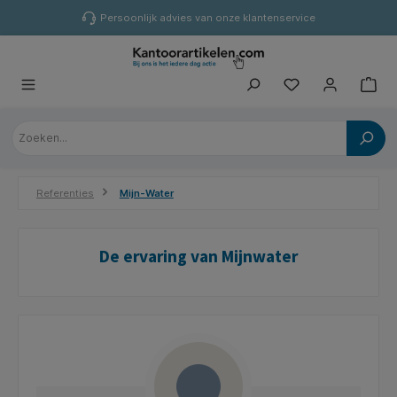
hoofdinhoud
Persoonlijk advies van onze klantenservice
Referenties
Mijn-Water
De ervaring van Mijnwater