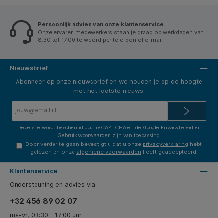
Persoonlijk advies van onze klantenservice
Onze ervaren medewerkers staan je graag op werkdagen van
8.30 tot 17.00 te woord per telefoon of e-mail.
Nieuwsbrief
Abonneer op onze nieuwsbrief en we houden je op de hoogte
met het laatste nieuws.
E-
mailadres*
Deze site wordt beschermd door reCAPTCHA en de Google
Privacybeleid
en
Gebruiksvoorwaarden
zijn van toepassing.
Door verder te gaan bevestigt u dat u onze
privacyverklaring
hebt
gelezen en onze
algemene voorwaarden
heeft geaccepteerd.
Klantenservice
Ondersteuning en advies via:
+32 456 89 02 07
ma-vr, 08:30 - 17:00 uur