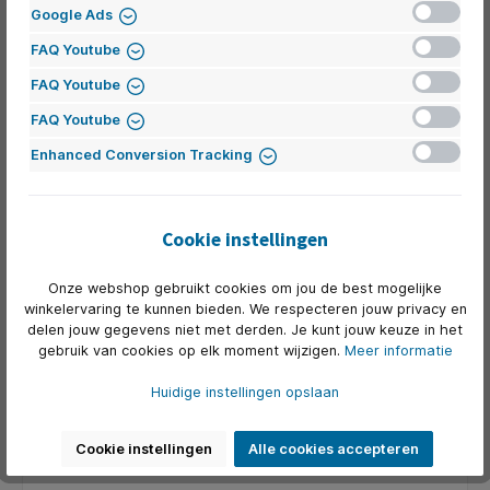
Inactief
6433 JZ Hoensbroek
Google Ads
Nederland
Inactief
FAQ Youtube
Tel:
+31 (0) 77 373 12 39
Inactief
E-mail:
andries@kantoorartikelen.nl
FAQ Youtube
Inactief
FAQ Youtube
Routebeschrijving
Inactief
Enhanced Conversion Tracking
ITC Belgie N.V.
Afdeling België
Kluislaan 3
Cookie instellingen
8670 Oostduinkerke-Koksijde
België
Onze webshop gebruikt cookies om jou de best mogelijke
winkelervaring te kunnen bieden. We respecteren jouw privacy en
Tel:
+32 456 89 02 07
delen jouw gegevens niet met derden. Je kunt jouw keuze in het
E-mail:
thijs@itc.furniture
gebruik van cookies op elk moment wijzigen.
Meer informatie
Huidige instellingen opslaan
Routebeschrijving
Cookie instellingen
Alle cookies accepteren