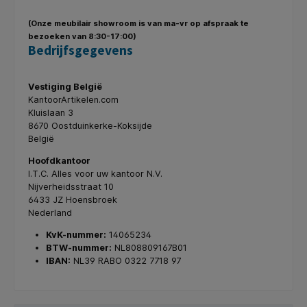
(Onze meubilair showroom is van ma-vr op afspraak te
bezoeken van 8:30-17:00)
Bedrijfsgegevens
Vestiging België
KantoorArtikelen.com
Kluislaan 3
8670 Oostduinkerke-Koksijde
België
Hoofdkantoor
I.T.C. Alles voor uw kantoor N.V.
Nijverheidsstraat 10
6433 JZ Hoensbroek
Nederland
KvK-nummer:
14065234
BTW-nummer:
NL808809167B01
IBAN:
NL39 RABO 0322 7718 97