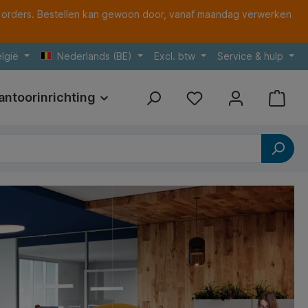
 orders. Bestellen kan gewoon door, vanaf maandag verwerken
lgië
Nederlands (BE)
Excl. btw
Service & hulp
antoorinrichting
Print
Referenties