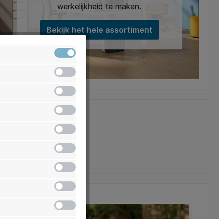
werkelijkheid te maken.
Bekijk het hele assortiment
Actief
Inactief
Inactief
Inactief
Inactief
Inactief
)
Inactief
Inactief
Inactief