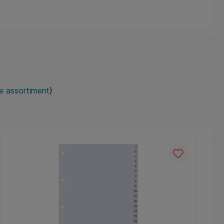
le assortiment
)