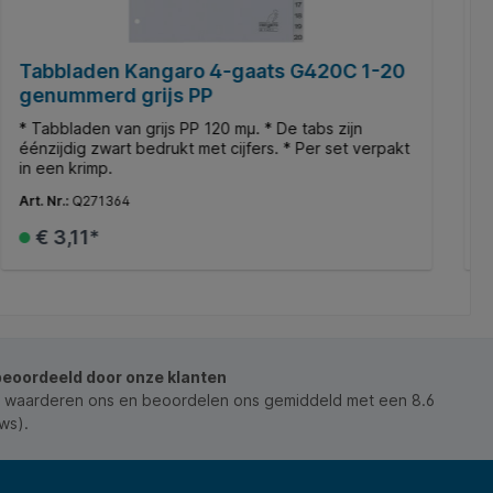
Tabbladen Kangaro 4-gaats G420C 1-20
T
genummerd grijs PP
g
* Tabbladen van grijs PP 120 mµ. * De tabs zijn
*
éénzijdig zwart bedrukt met cijfers. * Per set verpakt
é
in een krimp.
i
Art. Nr.:
Q271364
A
€ 3,11*
In het winkelmandje
beoordeeld door onze klanten
 waarderen ons en beoordelen ons gemiddeld met een 8.6
ws).