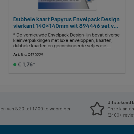
Dubbele kaart Papyrus Envelpack Design
vierkant 140x140mm wit 894446 set van
5
* De vernieuwde Envelpack Design-lijn bevat diverse
kleinverpakkingen met luxe enveloppen, kaarten,
dubbele kaarten en gecombineerde setjes met
kaarten en enveloppen. De kaarten en enveloppen
Art. Nr.:
Q170229
zijn leverbaar in de kleuren wit en ivoor en alle setjes
zijn verpakt in hersluitbare zakjes. * Gemaakt van
€ 1,76*
papier met een papiergewicht van 225 g/m². *
Geleverd met een vierkante envelop met een
afmeting van 140x140mm. Het papiergewicht van de
In het winkelmandje
envelop is 80 g/m².
Uitstekend 
n van 8.30 tot 17.00 te woord per
Onze klanten
(2400+ revie