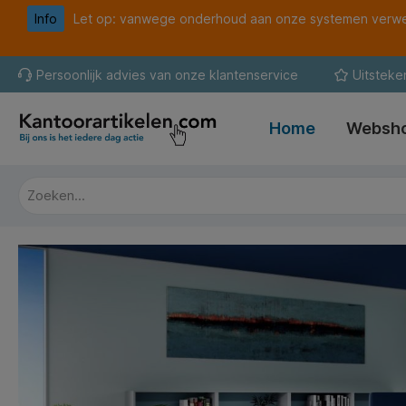
Info
Let op: vanwege onderhoud aan onze systemen verwer
oekopdracht
Ga naar de hoofdnavigatie
Persoonlijk advies van onze klantenservice
Uitsteke
Home
Websh