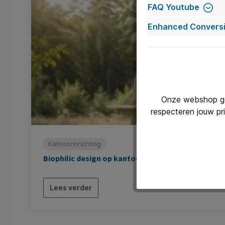
FAQ Youtube
Enhanced Conversi
Onze webshop geb
respecteren jouw pr
Kantoorinrichting
Biophilic design op kantoor: hoe natuur, akoes
Lees verder