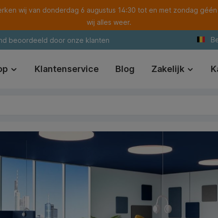
ken wij van donderdag 6 augustus 14:30 tot en met zondag géén
wij alles weer.
Be
nd beoordeeld door onze klanten
op
Klantenservice
Blog
Zakelijk
K