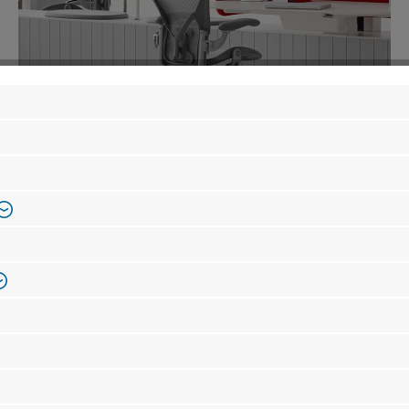
Kantoorinrichting
Blog
De laatste artikelen van onze kantoorblog. (
Bekijk alle blogs