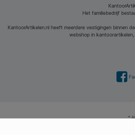
KantoorArtik
Het familiebedrijf best
KantoorArtikelen.nl heeft meerdere vestigingen binnen de
webshop in kantoorartikelen, 
Fa
* A
© 2026 Kantoorartikel