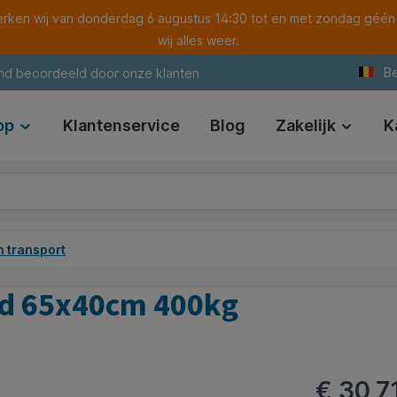
ken wij van donderdag 6 augustus 14:30 tot en met zondag géén
wij alles weer.
Be
nd beoordeeld door onze klanten
op
Klantenservice
Blog
Zakelijk
K
n transport
nd 65x40cm 400kg
€ 30,7