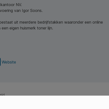
w kantoor NV.
nvoering van Igor Soons.
 bestaat uit meerdere bedrijfstakken waaronder een online
een eigen huismerk toner lijn.
Website
eld.
ss Young Professionals)