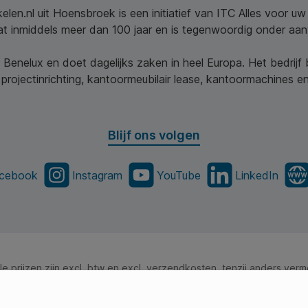
elen.nl uit Hoensbroek is een initiatief van ITC Alles voor u
aat inmiddels meer dan 100 jaar en is tegenwoordig onder aa
 Benelux en doet dagelijks zaken in heel Europa. Het bedrijf
projectinrichting, kantoormeubilair lease, kantoormachines en 
Blijf ons volgen
cebook
Instagram
YouTube
LinkedIn
lle prijzen zijn excl. btw en excl. verzendkosten, tenzij anders verm
en.com - Alle Rechten Voorbehouden. Theme by
SBYP (Smart Busine