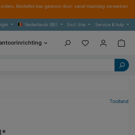
 orders. Bestellen kan gewoon door, vanaf maandag verwerken
lgië
Nederlands (BE)
Excl. btw
Service & hulp
antoorinrichting
Print
Referenties
Toolland
1*