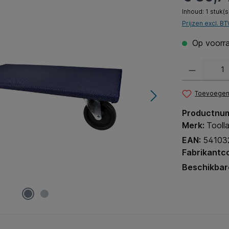
Inhoud:
1 stuk(s
Prijzen excl. B
Op voorra
Producthoeveel
Toevoegen 
Productnu
Merk:
Tooll
EAN:
54103
Fabrikantc
Beschikbar