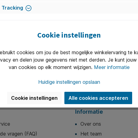
 Tracking
Nieuwsbrief
 op onze nieuwsbrief en we houden je op de hoogte met he
Cookie instellingen
nieuws.
E-
ruikt cookies om jou de best mogelijke winkelervaring te 
mailadres*
ivacy en delen jouw gegevens niet met derden. Je kunt jouw 
rdt beschermd door reCAPTCHA en de Google
Privacybeleid
en
Gebrui
van cookies op elk moment wijzigen.
Meer informatie
zijn van toepassing.
erder te gaan bevestigt u dat u onze
privacyverklaring
hebt gelez
algemene voorwaarden
heeft geaccepteerd.
Huidige instellingen opslaan
Cookie instellingen
Alle cookies accepteren
Informatie
rvice
Over ons
lde vragen (FAQ)
Het team