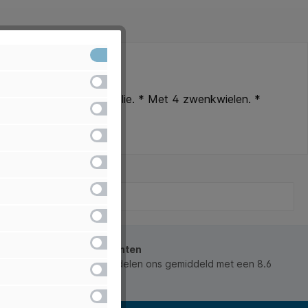
Actief
Inactief
an 18mm. met beschermfolie. * Met 4 zwenkwielen. *
Inactief
Inactief
Inactief
Inactief
Inactief
Inactief
beoordeeld door onze klanten
 waarderen ons en beoordelen ons gemiddeld met een 8.6
Inactief
ws).
Inactief