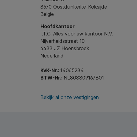
8670 Oostduinkerke-Koksijde
België
Hoofdkantoor
I.T.C. Alles voor uw kantoor N.V.
Nijverheidsstraat 10
6433 JZ Hoensbroek
Nederland
KvK-Nr.:
14065234
BTW-Nr.:
NL808809167B01
Bekijk al onze vestigingen