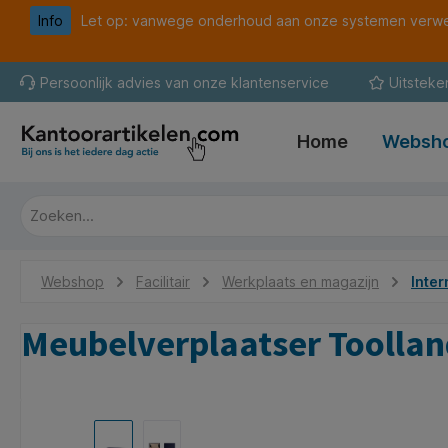
Info
Let op: vanwege onderhoud aan onze systemen verwer
oekopdracht
Ga naar de hoofdnavigatie
Persoonlijk advies van onze klantenservice
Uitsteke
Home
Websh
Webshop
Facilitair
Werkplaats en magazijn
Inter
Meubelverplaatser Toolla
Afbeeldingengalerij overslaan