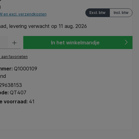
)
Excl. btw
Incl. btw
TW en excl. verzendkosten
ad, levering verwacht op 11 aug. 2026
heid: Voer de gewenste hoeveelheid in of gebruik de knoppen om de hoeve
In het winkelmandje
aan favorieten
mmer:
Q1000109
and
29638153
ode:
QT407
e voorraad:
41