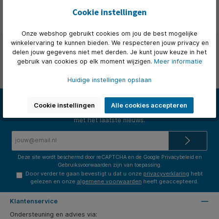
Cookie instellingen
Onze webshop gebruikt cookies om jou de best mogelijke
winkelervaring te kunnen bieden. We respecteren jouw privacy en
delen jouw gegevens niet met derden. Je kunt jouw keuze in het
Persoonlijk advies van onze klantenservice
gebruik van cookies op elk moment wijzigen.
Meer informatie
Onze ervaren medewerkers staan je graag op werkdagen van
8.30 tot 17.00 te woord per telefoon of e-mail.
Huidige instellingen opslaan
Nieuwsbrief
Cookie instellingen
Alle cookies accepteren
Abonneer op onze nieuwsbrief en we houden je op de hoogte
met het laatste nieuws.
E-
mailadres*
Deze site wordt beschermd door reCAPTCHA en de Google
Privacybeleid
en
Gebruiksvoorwaarden
zijn van toepassing.
Door verder te gaan bevestigt u dat u onze
privacyverklaring
hebt
gelezen en onze
algemene voorwaarden
heeft geaccepteerd.
Klantenservice
Ondersteuning en advies via: