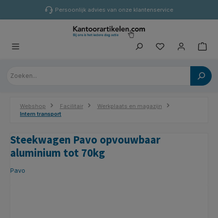
hoofdinhoud
Persoonlijk advies van onze klantenservice
Webshop
Facilitair
Werkplaats en magazijn
Intern transport
Steekwagen Pavo opvouwbaar
aluminium tot 70kg
Pavo
Afbeeldingengalerij overslaan