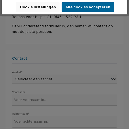
bij elke stap van deze transformatie. Want meegaan met
Cookie instellingen
Alle cookies accepteren
de tijd is niet alleen een keuze, het is een absolute must.
Bel ons voor hulp: +31 (0)45 – 522 93 11
Of vul onderstand formulier in, dan nemen wij contact op
met de juiste persoon:
Contact
Aanhef*
Voornaam
Achternaam*