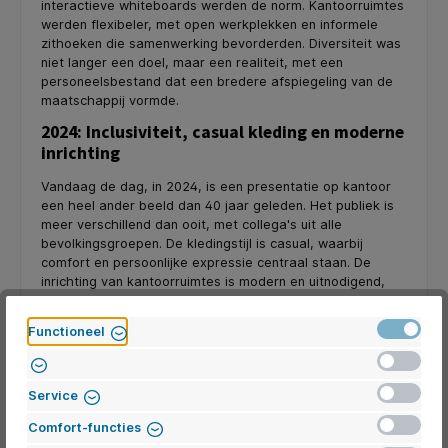
interactieve whiteboards werden de norm. Kantoorruimtes
werden flexibeler, met open werkplekken en informele
zithoeken die samenwerking bevorderden. Diversiteit was
niet langer een doel, maar een realiteit, met een
personeelsbestand dat een bredere afspiegeling van de
maatschappij vormde.
2024: Inclusiviteit, casual kleding en moderne
inrichting
Vandaag de dag, in 2024, is een presentatie op kantoor
een heel ander beeld dan 40 jaar geleden. Het publiek is
meer verschillend dan ooit, met collega's uit alle
bevolkingsgroepen. De kledingstijl is casual, waarbij
comfort en persoonlijke expressie centraal staan. De
inrichting van kantoorruimtes is modern en uitnodigend,
ontworpen om creativiteit en samenwerking te stimuleren.
Actief
Functioneel
Inactief
Inactief
Service
Inactief
Comfort-functies