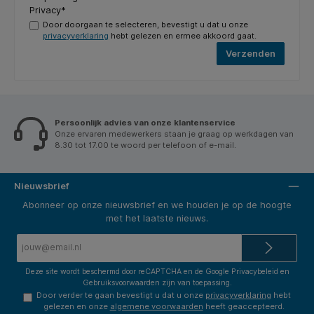
Privacy*
Door doorgaan te selecteren, bevestigt u dat u onze
privacyverklaring
hebt gelezen en ermee akkoord gaat.
Verzenden
Persoonlijk advies van onze klantenservice
Onze ervaren medewerkers staan je graag op werkdagen van
8.30 tot 17.00 te woord per telefoon of e-mail.
Nieuwsbrief
Abonneer op onze nieuwsbrief en we houden je op de hoogte
met het laatste nieuws.
E-
mailadres*
Deze site wordt beschermd door reCAPTCHA en de Google
Privacybeleid
en
Gebruiksvoorwaarden
zijn van toepassing.
Door verder te gaan bevestigt u dat u onze
privacyverklaring
hebt
gelezen en onze
algemene voorwaarden
heeft geaccepteerd.