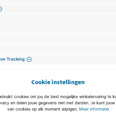
t. Ideaal voor zowel open werkruimtes als afgesloten kantor
tellen. Zo blijft je werkplek lekker warm, zonder dat je je zo
eker niet als er zulke handige oplossingen binnen handbereik
unt comfortabel en warm blijven terwijl de herfst verder zijn 
om je werkplek klaar voor de herfst te maken. Blijf warm én pr
on Tracking
Cookie instellingen
ruikt cookies om jou de best mogelijke winkelervaring te 
ivacy en delen jouw gegevens niet met derden. Je kunt jouw 
van cookies op elk moment wijzigen.
Meer informatie