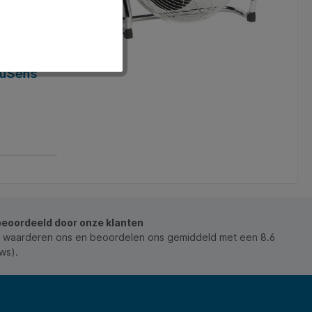
Sens
Filter koolstof voor Leitz TruSens Z-1
stuks
Art. Nr.:
Q1386077
€ 9,52*
In het winkelmandje
beoordeeld door onze klanten
 waarderen ons en beoordelen ons gemiddeld met een 8.6
ws).