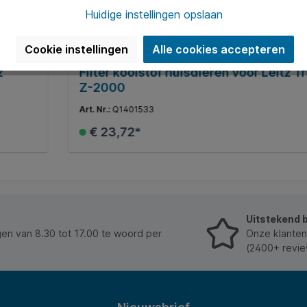
Huidige instellingen opslaan
Cookie instellingen
Alle cookies accepteren
Filter koolstof huisdieren voor Leitz Tru
Z-2000
Art. Nr.:
Q1401533
€ 23,72*
In het winkelmandje
Uitstekend 
n van 8.30 tot 17.00 te woord per
Onze klanten
(2400+ revie