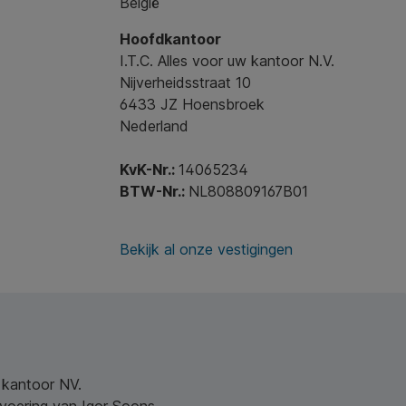
België
Hoofdkantoor
I.T.C. Alles voor uw kantoor N.V.
Nijverheidsstraat 10
6433 JZ Hoensbroek
Nederland
KvK-Nr.:
14065234
BTW-Nr.:
NL808809167B01
Bekijk al onze vestigingen
w kantoor NV.