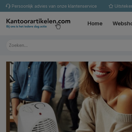
Persoonlijk advies van onze klantenservice
Uitsteke
oekopdracht
Ga naar de hoofdnavigatie
Home
Websh