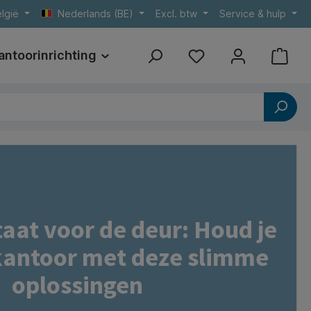
lgië
Nederlands (BE)
Excl. btw
Service & hulp
antoorinrichting
Print
Referenties
taat voor de deur: Houd je
antoor met deze slimme
oplossingen