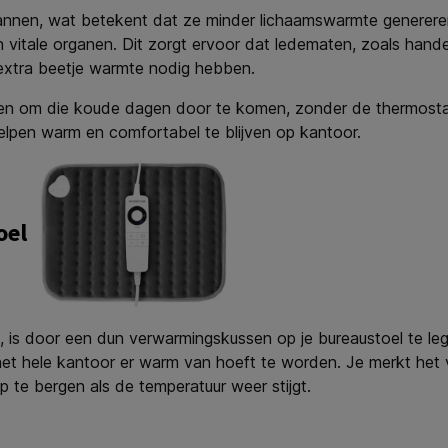
nen, wat betekent dat ze minder lichaamswarmte genereren
itale organen. Dit zorgt ervoor dat ledematen, zoals handen
 extra beetje warmte nodig hebben.
ingen om die koude dagen door te komen, zonder de thermosta
elpen warm en comfortabel te blijven op kantoor.
oel
en, is door een dun verwarmingskussen op je bureaustoel te 
t het hele kantoor er warm van hoeft te worden. Je merkt het
p te bergen als de temperatuur weer stijgt.