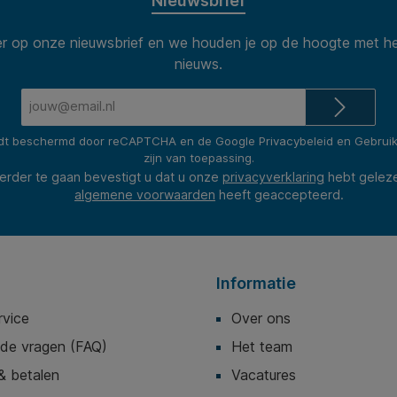
Nieuwsbrief
 op onze nieuwsbrief en we houden je op de hoogte met he
nieuws.
E-
mailadres*
rdt beschermd door reCAPTCHA en de Google
Privacybeleid
en
Gebrui
zijn van toepassing.
erder te gaan bevestigt u dat u onze
privacyverklaring
hebt gelez
algemene voorwaarden
heeft geaccepteerd.
Informatie
rvice
Over ons
lde vragen (FAQ)
Het team
& betalen
Vacatures