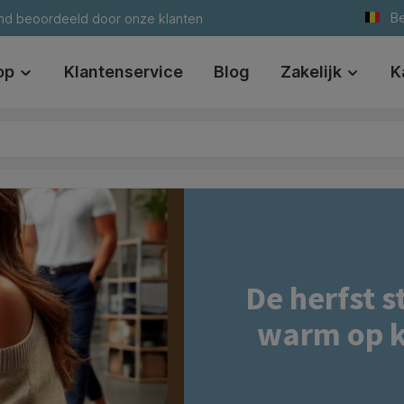
Be
nd beoordeeld door onze klanten
op
Klantenservice
Blog
Zakelijk
K
De herfst s
warm op k