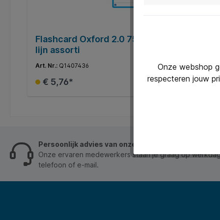
Flashcard Oxford 2.0 75x125mm 80 vel 25
lijn assorti
Onze webshop geb
Art. Nr.:
Q1407436
respecteren jouw pr
€ 5,76*
In het winkelmandje
Persoonlijk advies van onze klantenservice
Onze ervaren medewerkers staan je graag op werkdage
telefoon of e-mail.