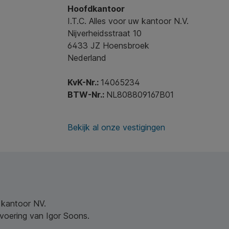
Hoofdkantoor
I.T.C. Alles voor uw kantoor N.V.
Nijverheidsstraat 10
6433 JZ Hoensbroek
Nederland
KvK-Nr.:
14065234
BTW-Nr.:
NL808809167B01
Bekijk al onze vestigingen
w kantoor NV.
nvoering van Igor Soons.