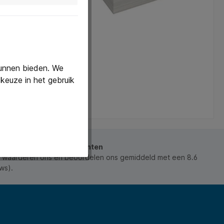
kunnen bieden. We
keuze in het gebruik
beoordeeld door onze klanten
 waarderen ons en beoordelen ons gemiddeld met een 8.6
ws).