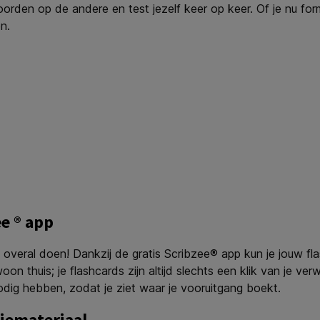
oorden op de andere en test jezelf keer op keer. Of je nu for
n.
ee ® app
ok overal doen! Dankzij de gratis Scribzee® app kun je jouw 
on thuis; je flashcards zijn altijd slechts een klik van je ver
odig hebben, zodat je ziet waar je vooruitgang boekt.
iemateriaal