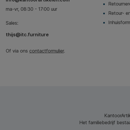
Retournere
ma-vr, 08:30 - 17:00 uur
Retour- en
Inhuisform
Sales:
thijs@itc.furniture
Of via ons
contactformulier
.
KantoorArtik
Het familiebedrijf best