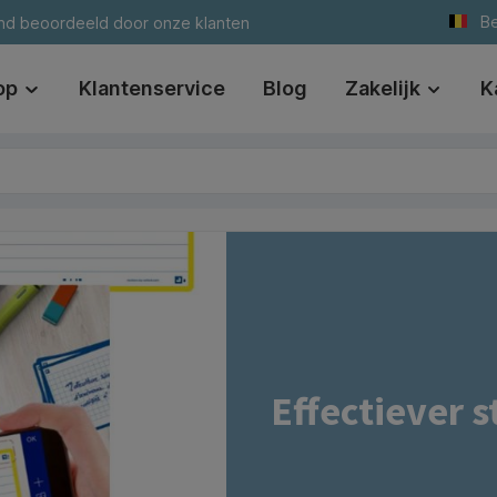
Be
nd beoordeeld door onze klanten
op
Klantenservice
Blog
Zakelijk
K
Effectiever 