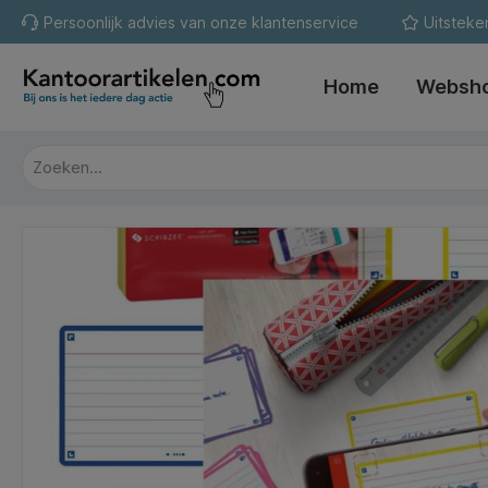
Persoonlijk advies van onze klantenservice
Uitsteke
oekopdracht
Ga naar de hoofdnavigatie
Home
Websh