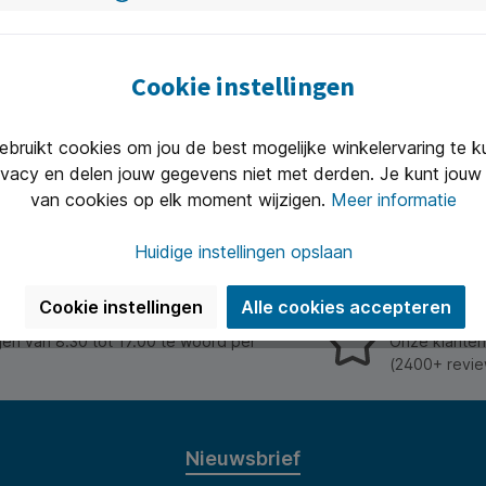
Cookie instellingen
0gr
ruikt cookies om jou de best mogelijke winkelervaring te 
ivacy en delen jouw gegevens niet met derden. Je kunt jouw 
van cookies op elk moment wijzigen.
Meer informatie
Huidige instellingen opslaan
Cookie instellingen
Alle cookies accepteren
Uitstekend 
n van 8.30 tot 17.00 te woord per
Onze klanten
(2400+ revie
Nieuwsbrief