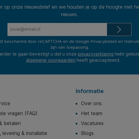
 op onze nieuwsbrief en we houden je op de hoogte met he
nieuws.
E-
mailadres*
rdt beschermd door reCAPTCHA en de Google
Privacybeleid
en
Gebrui
zijn van toepassing.
erder te gaan bevestigt u dat u onze
privacyverklaring
hebt gelez
algemene voorwaarden
heeft geaccepteerd.
Informatie
rvice
Over ons
lde vragen (FAQ)
Het team
& betalen
Vacatures
 levering & installatie
Blogs