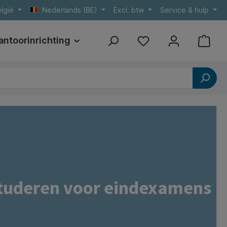
lgië
Nederlands (BE)
Excl. btw
Service & hulp
antoorinrichting
Print
Referenties
studeren voor eindexamens