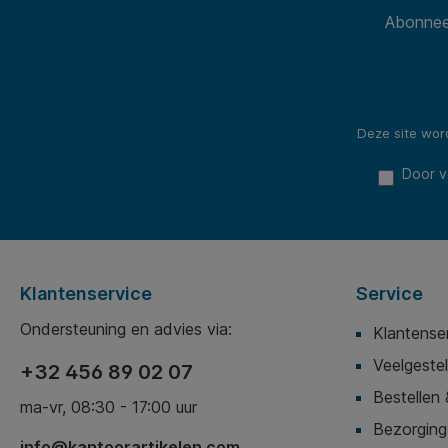
Abonneer
Deze site wo
Door v
Klantenservice
Service
Ondersteuning en advies via:
Klantense
Veelgeste
+32 456 89 02 07
Bestellen 
ma-vr, 08:30 - 17:00 uur
Bezorging,
info@kantoorartikelen.com