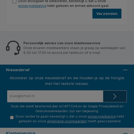
Door doorgaan te selecteren, bevestigt u dat u onze
privacyverklaring
hebt gelezen en ermee akkoord gaat.
Verzenden
Persoonlijk advies van onze klantenservice
Onze ervaren medewerkers staan je graag op werkdagen van
8.30 tot 17.00 te woord per telefoon of e-mail.
Nieuwsbrief
Abonneer op onze nieuwsbrief en we houden je op de hoogte
met het laatste nieuws.
E-
mailadres*
Deze site wordt beschermd door reCAPTCHA en de Google
Privacybeleid
en
Gebruiksvoorwaarden
zijn van toepassing.
Door verder te gaan bevestigt u dat u onze
privacyverklaring
hebt
gelezen en onze
algemene voorwaarden
heeft geaccepteerd.
Klantenservice