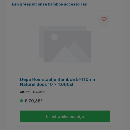
Productgalerij overslaan
Een greep uit onze bamboe accessoires
de
Depa Roerstaafje Bamboe 5x110mm
D
Naturel doos 10 x 1.000st
2
Art. Nr.:
FTG600691
Art
€ 70,68*
In het winkelmandje