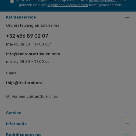
Door verder te gaan bevestigt u dat u onze
privacyverklaring
hebt
gelezen en onze
algemene voorwaarden
heeft geaccepteerd.
Klantenservice
Ondersteuning en advies via:
+32 456 89 02 07
ma-vr, 08:30 - 17:00 uur
info@kantoorartikelen.com
ma-vr, 08:30 - 17:00 uur
Sales:
thijs@itc.furniture
Of via ons
contactformulier
.
Service
Informatie
Bedrijfsgegevens