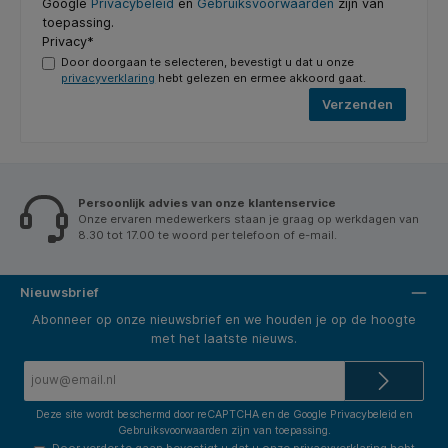
Google
Privacybeleid
en
Gebruiksvoorwaarden
zijn van
toepassing.
Privacy*
Door doorgaan te selecteren, bevestigt u dat u onze
privacyverklaring
hebt gelezen en ermee akkoord gaat.
Verzenden
Persoonlijk advies van onze klantenservice
Onze ervaren medewerkers staan je graag op werkdagen van
8.30 tot 17.00 te woord per telefoon of e-mail.
Nieuwsbrief
Abonneer op onze nieuwsbrief en we houden je op de hoogte
met het laatste nieuws.
E-
mailadres*
Deze site wordt beschermd door reCAPTCHA en de Google
Privacybeleid
en
Gebruiksvoorwaarden
zijn van toepassing.