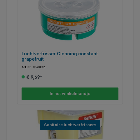
Luchtverfrisser Cleaninq constant
L
grapefruit
A
Art. Nr.:
Q1401016
Art
€ 9,69*
In het winkelmandje
Sanitaire luchtverfrissers