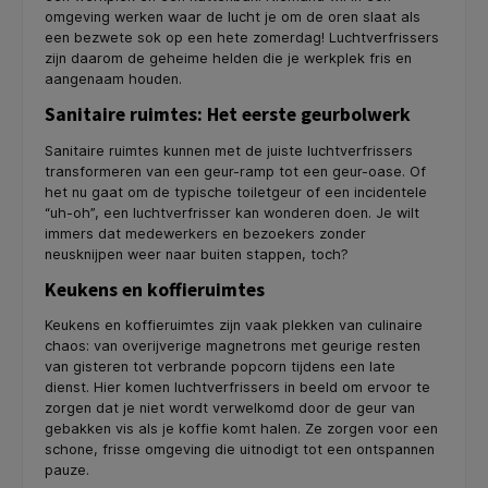
omgeving werken waar de lucht je om de oren slaat als
een bezwete sok op een hete zomerdag! Luchtverfrissers
zijn daarom de geheime helden die je werkplek fris en
aangenaam houden.
Sanitaire ruimtes: Het eerste geurbolwerk
Sanitaire ruimtes kunnen met de juiste luchtverfrissers
transformeren van een geur-ramp tot een geur-oase. Of
het nu gaat om de typische toiletgeur of een incidentele
“uh-oh”, een luchtverfrisser kan wonderen doen. Je wilt
immers dat medewerkers en bezoekers zonder
neusknijpen weer naar buiten stappen, toch?
Keukens en koffieruimtes
Keukens en koffieruimtes zijn vaak plekken van culinaire
chaos: van overijverige magnetrons met geurige resten
van gisteren tot verbrande popcorn tijdens een late
dienst. Hier komen luchtverfrissers in beeld om ervoor te
zorgen dat je niet wordt verwelkomd door de geur van
gebakken vis als je koffie komt halen. Ze zorgen voor een
schone, frisse omgeving die uitnodigt tot een ontspannen
pauze.