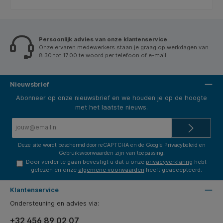
Persoonlijk advies van onze klantenservice
Onze ervaren medewerkers staan je graag op werkdagen van
8.30 tot 17.00 te woord per telefoon of e-mail.
Nieuwsbrief
Abonneer op onze nieuwsbrief en we houden je op de hoogte
met het laatste nieuws.
E-
mailadres*
Deze site wordt beschermd door reCAPTCHA en de Google
Privacybeleid
en
Gebruiksvoorwaarden
zijn van toepassing.
Door verder te gaan bevestigt u dat u onze
privacyverklaring
hebt
gelezen en onze
algemene voorwaarden
heeft geaccepteerd.
Klantenservice
Ondersteuning en advies via:
+32 456 89 02 07