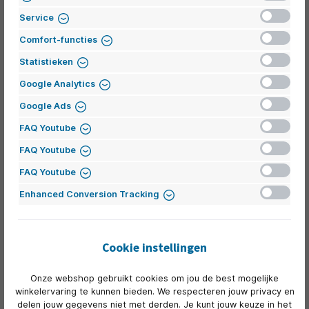
worden gecombineerd, heel eenvoudig zonder
Inactief
gereedschap met elkaar worden verbonden en individueel
Service
worden vormgegeven dankzij de grote keuze aan kleuren
Inactief
Comfort-functies
en materialen.
Inactief
Statistieken
Inactief
Google Analytics
Reefs - maximaal modulair
Inactief
Google Ads
Reefs – MM is geïnspireerd op de oneindige veelzijdigheid
Inactief
FAQ Youtube
van de onderwaterwereld. De modulaire constructie van
Inactief
het systeem biedt de mogelijkheid voor allerlei individuele
FAQ Youtube
configuraties – van moderne golf-, slak-, vis-à-vis- of in-
Inactief
FAQ Youtube
line-opstellingen tot een klassieke vergadersituatie met
losse meubels.
Inactief
Enhanced Conversion Tracking
Cookie instellingen
Fiore Club
Onze webshop gebruikt cookies om jou de best mogelijke
Met zijn organische vorm en comfortabele stoffering past
winkelervaring te kunnen bieden. We respecteren jouw privacy en
de Fiore Club net zo goed in een moderne
delen jouw gegevens niet met derden. Je kunt jouw keuze in het
kantooromgeving als in een privéomgeving. De stoel met