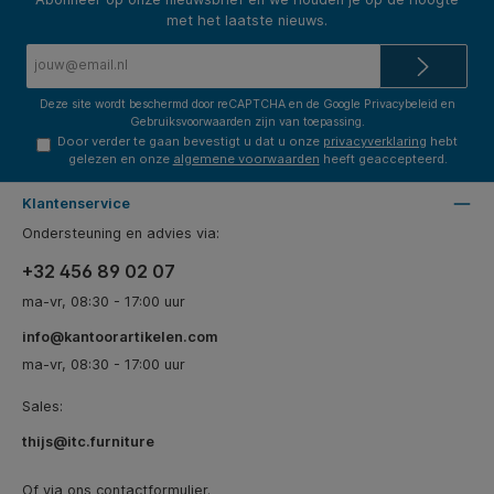
met het laatste nieuws.
E-
mailadres*
Deze site wordt beschermd door reCAPTCHA en de Google
Privacybeleid
en
Gebruiksvoorwaarden
zijn van toepassing.
Door verder te gaan bevestigt u dat u onze
privacyverklaring
hebt
gelezen en onze
algemene voorwaarden
heeft geaccepteerd.
Klantenservice
Ondersteuning en advies via:
+32 456 89 02 07
ma-vr, 08:30 - 17:00 uur
info@kantoorartikelen.com
ma-vr, 08:30 - 17:00 uur
Sales:
thijs@itc.furniture
Of via ons
contactformulier
.