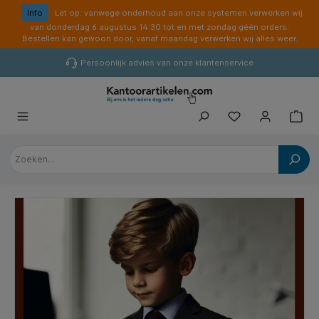
hoofdinhoud
Info
Let op: vanwege onderhoud aan onze systemen verwerken wij
van donderdag 6 augustus 14:30 tot en met zondag géén orders.
Bestellen kan gewoon door, vanaf maandag verwerken wij alles weer.
Persoonlijk advies van onze klantenservice