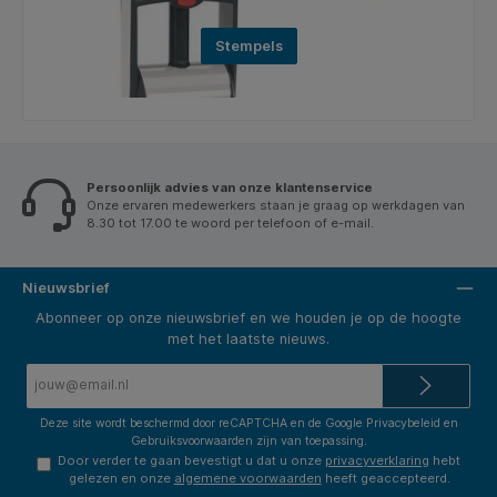
Stempels
Persoonlijk advies van onze klantenservice
Onze ervaren medewerkers staan je graag op werkdagen van
8.30 tot 17.00 te woord per telefoon of e-mail.
Nieuwsbrief
Abonneer op onze nieuwsbrief en we houden je op de hoogte
met het laatste nieuws.
E-
mailadres*
Deze site wordt beschermd door reCAPTCHA en de Google
Privacybeleid
en
Gebruiksvoorwaarden
zijn van toepassing.
Door verder te gaan bevestigt u dat u onze
privacyverklaring
hebt
gelezen en onze
algemene voorwaarden
heeft geaccepteerd.