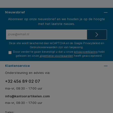
Nieuwsbrief
Abonneer op onze nieuwsbrief en we houden je op de hoogte
met het laatste nieuws.
E-
mailadres*
Deze site wordt beschermd door reCAPTCHA en de Google
Privacybeleid
en
Gebruiksvoorwaarden
zijn van toepassing.
Door verder te gaan bevestigt u dat u onze
privacyverklaring
hebt
gelezen en onze
algemene voorwaarden
heeft geaccepteerd.
Klantenservice
Ondersteuning en advies via:
+32 456 89 02 07
ma-vr, 08:30 - 17:00 uur
info@kantoorartikelen.com
ma-vr, 08:30 - 17:00 uur
Sales: