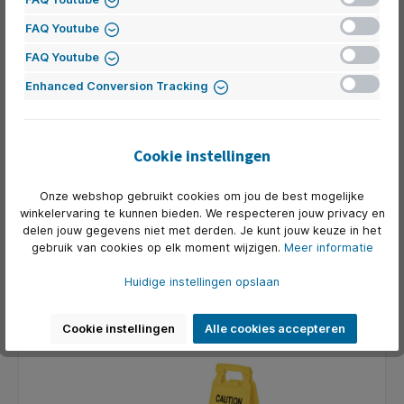
Inactief
Tegenwoordig is digitale veiligheid net zo belangrijk als
FAQ Youtube
fysieke veiligheid. Het is verstandig om te investeren in
Inactief
FAQ Youtube
goede antivirussoftware, firewallbeveiliging en regelmatig
beveiligingsupdates door te voeren om datalekken en
Inactief
Enhanced Conversion Tracking
hacken te voorkomen.
Camerabeveiliging
Cookie instellingen
Hoewel niet verplicht, kunnen beveiligingscamera’s zorgen
voor extra veiligheid. Ze helpen niet alleen bij het
voorkomen van inbraken, maar kunnen ook een veilig
Onze webshop gebruikt cookies om jou de best mogelijke
gevoel geven voor medewerkers die 's avonds of in de
winkelervaring te kunnen bieden. We respecteren jouw privacy en
weekenden werken.
delen jouw gegevens niet met derden. Je kunt jouw keuze in het
gebruik van cookies op elk moment wijzigen.
Meer informatie
Automatische AED
Huidige instellingen opslaan
Een AED (Automatische Externe Defibrillator) is een
apparaat dat kan helpen bij hartstilstanden. Het is niet
verplicht om er één op kantoor te hebben, maar het kan
Cookie instellingen
Alle cookies accepteren
levens redden in noodsituaties.