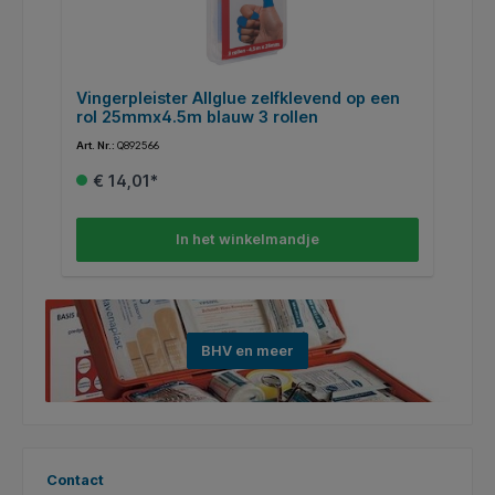
Vingerpleister Allglue zelfklevend op een
O
rol 25mmx4.5m blauw 3 rollen
Art. Nr.:
Q892566
Art
€ 14,01*
In het winkelmandje
BHV en meer
Contact