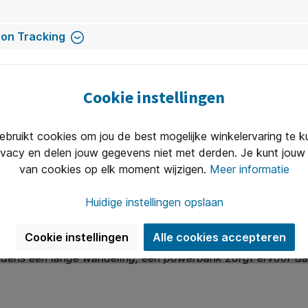
erbanks
on Tracking
le van de meest voorkomende toepassingen:
Cookie instellingen
ruikt cookies om jou de best mogelijke winkelervaring te 
ivacy en delen jouw gegevens niet met derden. Je kunt jouw 
van cookies op elk moment wijzigen.
Meer informatie
Huidige instellingen opslaan
Cookie instellingen
Alle cookies accepteren
de bekendste toepassing van een powerbank. Of je nu met e
jdens een lange wandeling, een powerbank zorgt ervoor dat je