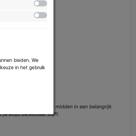
Inactief
Inactief
kunnen bieden. We
keuze in het gebruik
en lege batterij staat midden in een belangrijk
 altijd bereikbaar blijft.