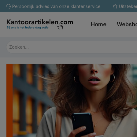
Persoonlijk advies van onze klantenservice
Uitsteke
oekopdracht
Ga naar de hoofdnavigatie
Home
Websh