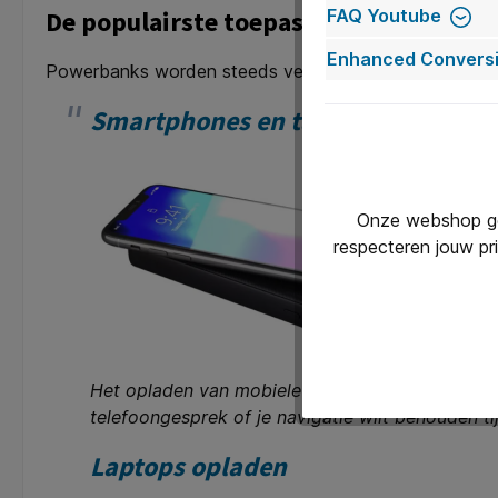
FAQ Youtube
De populairste toepassingen van pow
Enhanced Conversi
Powerbanks worden steeds veelzijdiger. Dit zijn enke
Smartphones en tablets opladen
Onze webshop geb
respecteren jouw pr
Het opladen van mobiele apparaten onderweg is 
telefoongesprek of je navigatie wilt behouden ti
Laptops opladen