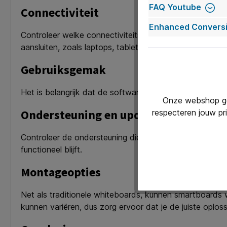
FAQ Youtube
Connectiviteit
Enhanced Conversi
Controleer welke connectiviteitsopties beschikbaar zi
aansluiten, zoals laptops, tablets en smartphones.
Gebruiksgemak
Het is belangrijk dat de software en interface intuïtief
Onze webshop geb
Ondersteuning en updates
respecteren jouw pr
Controleer de ondersteuning die wordt geboden door de 
functioneel blijft.
Montageopties
Net als traditionele whiteboards, kunnen smartboards
kunnen variëren, dus zorg ervoor dat je de juiste oploss