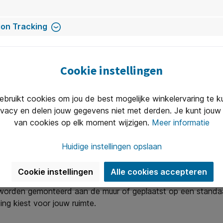
on Tracking
jn, zoals HDMI, USB en draadloze verbindingen. Dit bepaalt h
Cookie instellingen
 zijn, zodat gebruikers gemakkelijk aan de slag kunnen zonder 
ruikt cookies om jou de best mogelijke winkelervaring te 
ivacy en delen jouw gegevens niet met derden. Je kunt jouw 
van cookies op elk moment wijzigen.
Meer informatie
fabrikant en of er regelmatige software-updates zijn. Dit z
Huidige instellingen opslaan
Cookie instellingen
Alle cookies accepteren
 worden gemonteerd aan de muur of geplaatst op een standa
ing kiest voor jouw ruimte.