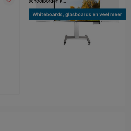
schoolborden k...
Whiteboards, glasboards en veel meer
Whiteboard, wit emaille, Softline 8 mm 
profiel - 120x180 cm
Art. Nr.:
11103.102
€ 264,13*
In het winkelmandje