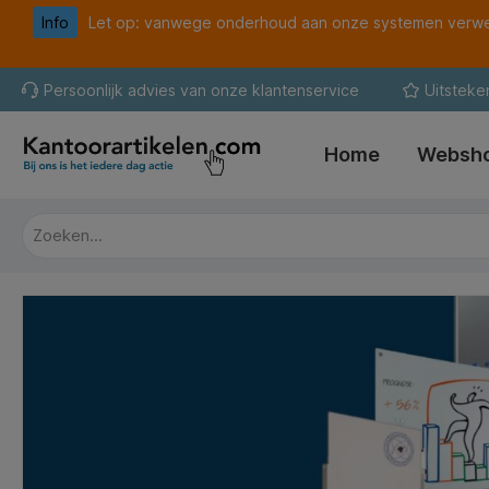
Info
Let op: vanwege onderhoud aan onze systemen verwer
oekopdracht
Ga naar de hoofdnavigatie
Persoonlijk advies van onze klantenservice
Uitsteke
Home
Websh