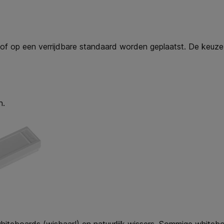
op een verrijdbare standaard worden geplaatst. De keuze ha
n.
eboards (wisbaar!) en natuurlijk wissers. Sommige whiteboar