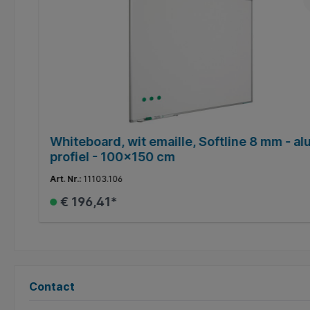
t
Whiteboard, wit emaille, Softline 8 mm - al
profiel - 100x150 cm
Art. Nr.:
11103.106
€ 196,41*
In het winkelmandje
Contact