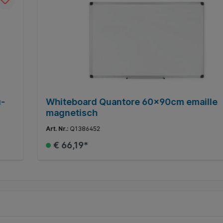
u-
Whiteboard Quantore 60x90cm emaille
magnetisch
Art. Nr.:
Q1386452
€ 66,19*
In het winkelmandje