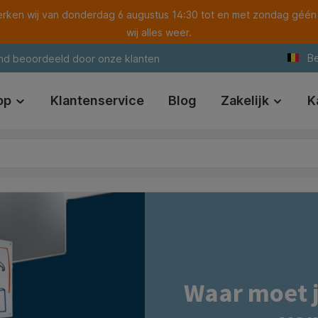
ken wij van donderdag 6 augustus 14:30 tot en met zondag géén
wij alles weer.
Be
nd beoordeeld door onze klanten
op
Klantenservice
Blog
Zakelijk
K
Waar moet j