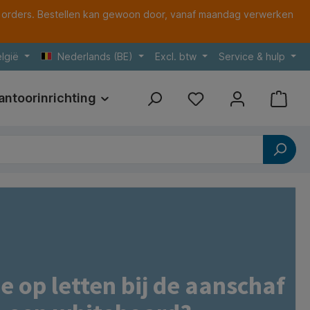
 orders. Bestellen kan gewoon door, vanaf maandag verwerken
lgië
Nederlands (BE)
Excl. btw
Service & hulp
antoorinrichting
Print
Referenties
e op letten bij de aanschaf