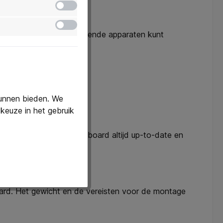
Inactief
Inactief
oe eenvoudig je verschillende apparaten kunt
uitgebreide training.
kunnen bieden. We
keuze in het gebruik
orgt ervoor dat je smartboard altijd up-to-date en
ard. Het gewicht en de vereisten voor de montage