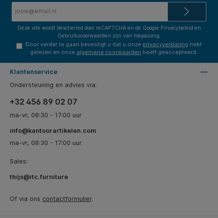
E-
mailadres*
Deze site wordt beschermd door reCAPTCHA en de Google
Privacybeleid
en
Gebruiksvoorwaarden
zijn van toepassing.
Door verder te gaan bevestigt u dat u onze
privacyverklaring
hebt
gelezen en onze
algemene voorwaarden
heeft geaccepteerd.
Klantenservice
Ondersteuning en advies via:
+32 456 89 02 07
ma-vr, 08:30 - 17:00 uur
info@kantoorartikelen.com
ma-vr, 08:30 - 17:00 uur
Sales:
thijs@itc.furniture
Of via ons
contactformulier
.