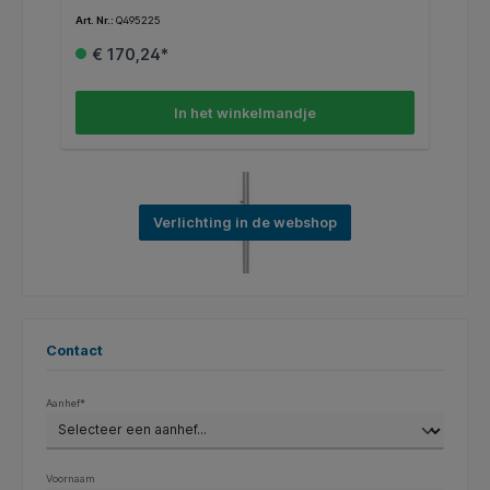
Art. Nr.:
Q495225
Art
€ 170,24*
In het winkelmandje
Verlichting in de webshop
Contact
Aanhef*
Voornaam