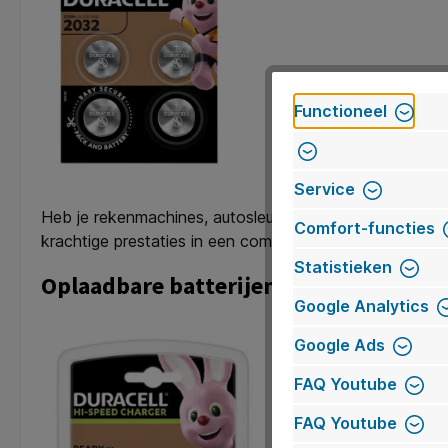
Functioneel
Service
Heb je rekenmachines, autosleutels of specifieke medis
Comfort-functies
krachtige prestaties in een compact formaat.
Statistieken
Oplaadbare batterijen: Duurzaam en k
Google Analytics
Google Ads
FAQ Youtube
FAQ Youtube