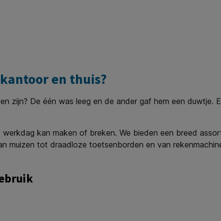
 kantoor en thuis?
gen zijn? De één was leeg en de ander gaf hem een duwtje. E
j je werkdag kan maken of breken. We bieden een breed assorti
n muizen tot draadloze toetsenborden en van rekenmachines
gebruik