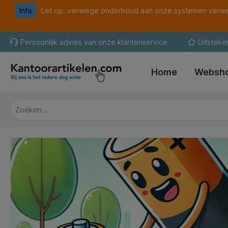
Info
Let op: vanwege onderhoud aan onze systemen verwer
oekopdracht
Ga naar de hoofdnavigatie
Persoonlijk advies van onze klantenservice
Uitsteke
Home
Websh