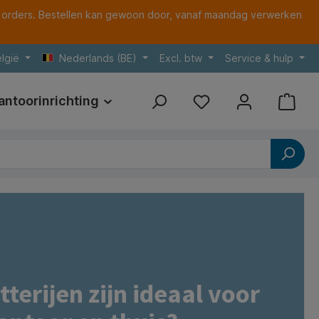
 orders. Bestellen kan gewoon door, vanaf maandag verwerken
lgië
Nederlands (BE)
Excl. btw
Service & hulp
antoorinrichting
Print
Referenties
terijen zijn ideaal voor