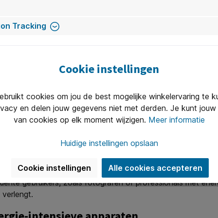
on Tracking
Cookie instellingen
ruikt cookies om jou de best mogelijke winkelervaring te 
ivacy en delen jouw gegevens niet met derden. Je kunt jouw 
van cookies op elk moment wijzigen.
Meer informatie
Huidige instellingen opslaan
Cookie instellingen
Alle cookies accepteren
dt, zijn oplaadbare batterijen een uitstekende keuze. Oplaadb
uente gebruikers, zoals fotografen of professionals met ener
 verlengt.
nergie-intensieve apparaten