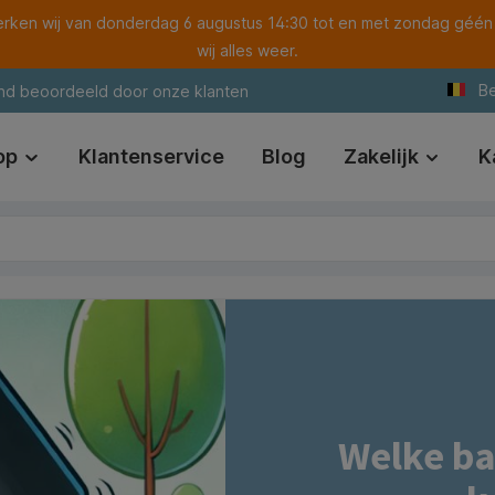
ken wij van donderdag 6 augustus 14:30 tot en met zondag géén
wij alles weer.
Be
nd beoordeeld door onze klanten
op
Klantenservice
Blog
Zakelijk
K
Welke bat