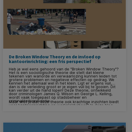
De Broken Window Theory en de invloed op
kantoorinrichting: een fris perspectief
Heb je wel eens gehoord van de "Broken Window Theory"?
Het is een sociologische theorie die stelt dat kleine
tekenen van wanorde en verwaarlozing kunnen leiden tot
grotere problemen en negatieve effecten op gedrag. We
kennen het allemaal wel in het klein. Ligt er ergens vuil,
dan is de verleiding groot er je eigen vuil bij te gooien. Dit
kan verder uit de hand lopen! Deze theorie, ontwikkeld
door criminologen James Q. Wilson en George L. Kelling,
wordt vaak toegepast op stadsbeheer en
criminaliteitspreventie.
Maar wist je dat deze theorie ook krachtige inzichten biedt
voor kantoorinrichting en werkplekbeheer? In deze blog
duiken we dieper in de Broken Window Theory en
onderzoeken we hoe deze principes kunnen bijdragen aan
een productievere en positievere werkomgeving.