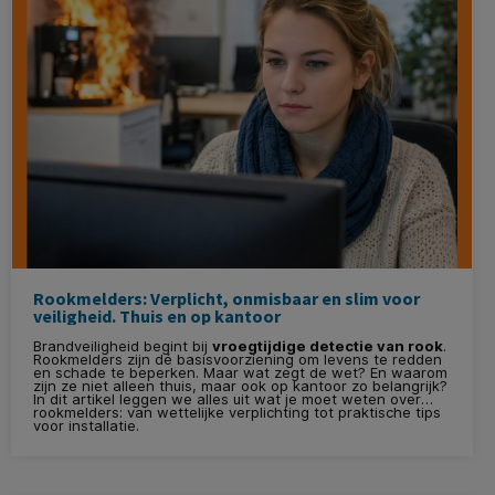
Bij KantoorArtikelen.nl zien we een duidelijke ontwikkeling:
professionals investeren steeds vaker in een complete
werkplek rondom hun laptop.
Rookmelders: Verplicht, onmisbaar en slim voor
veiligheid. Thuis en op kantoor
Brandveiligheid begint bij
vroegtijdige detectie van rook
.
Rookmelders zijn dé basisvoorziening om levens te redden
en schade te beperken. Maar wat zegt de wet? En waarom
zijn ze niet alleen thuis, maar ook op kantoor zo belangrijk?
In dit artikel leggen we alles uit wat je moet weten over
rookmelders: van wettelijke verplichting tot praktische tips
voor installatie.