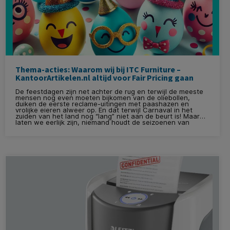
Thema-acties: Waarom wij bij ITC Furniture –
KantoorArtikelen.nl altijd voor Fair Pricing gaan
De feestdagen zijn net achter de rug en terwijl de meeste
mensen nog even moeten bijkomen van de oliebollen,
duiken de eerste reclame-uitingen met paashazen en
vrolijke eieren alweer op. En dat terwijl Carnaval in het
zuiden van het land nog “lang” niet aan de beurt is! Maar
laten we eerlijk zijn, niemand houdt de seizoenen van
reclameacties tegen. Veel bedrijven proberen klanten nu al
te verleiden met mooie kortingen, speciale aanbiedingen
en tijdelijke acties.