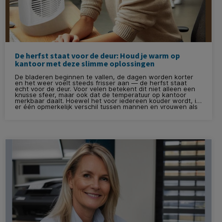
De herfst staat voor de deur: Houd je warm op
kantoor met deze slimme oplossingen
De bladeren beginnen te vallen, de dagen worden korter
en het weer voelt steeds frisser aan — de herfst staat
echt voor de deur. Voor velen betekent dit niet alleen een
knusse sfeer, maar ook dat de temperatuur op kantoor
merkbaar daalt. Hoewel het voor iedereen kouder wordt, is
er één opmerkelijk verschil tussen mannen en vrouwen als
het gaat om kou ervaren: vrouwen hebben het gemiddeld
sneller koud dan mannen. Dit is geen mythe, maar een
biologisch feit!