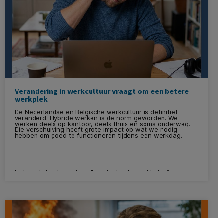
Verandering in werkcultuur vraagt om een betere
werkplek
De Nederlandse en Belgische werkcultuur is definitief
veranderd. Hybride werken is de norm geworden. We
werken deels op kantoor, deels thuis en soms onderweg.
Die verschuiving heeft grote impact op wat we nodig
hebben om goed te functioneren tijdens een werkdag.
Het gaat daarbij niet om “minder kantoorartikelen”, maar
om
slimmere keuzes die zorgen voor meer comfort,
hogere productiviteit en een gezondere
werkhouding
, zowel op kantoor, als thuis.