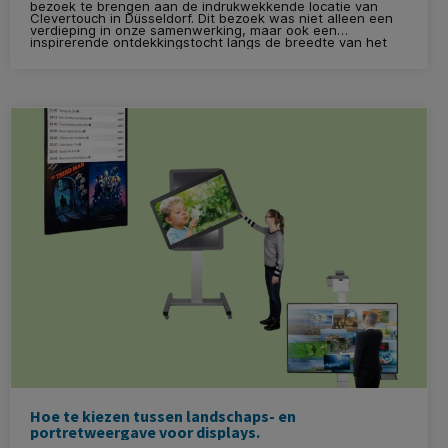
bezoek te brengen aan de indrukwekkende locatie van
Clevertouch in Düsseldorf. Dit bezoek was niet alleen een
verdieping in onze samenwerking, maar ook een
inspirerende ontdekkingstocht langs de breedte van het
Clevertouch-assortiment. De ontvangst was warm en
professioneel, waarbij naast de Directeur van Clevertouch
voor de Belgische en Nederlandse markt ook Duitse en
Engelse collega's hun expertise en enthousiasme met ons
deelden.
Hoe te kiezen tussen landschaps- en
portretweergave voor displays.