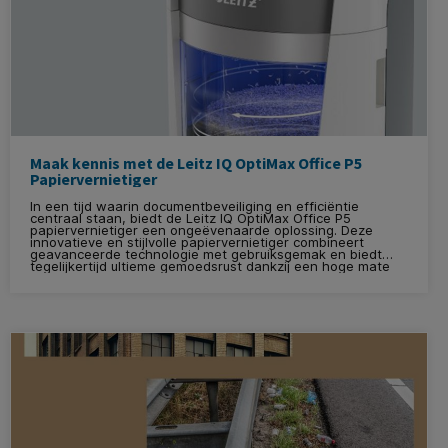
Maak kennis met de Leitz IQ OptiMax Office P5
Papiervernietiger
In een tijd waarin documentbeveiliging en efficiëntie
centraal staan, biedt de Leitz IQ OptiMax Office P5
papiervernietiger een ongeëvenaarde oplossing. Deze
innovatieve en stijlvolle papiervernietiger combineert
geavanceerde technologie met gebruiksgemak en biedt
tegelijkertijd ultieme gemoedsrust dankzij een hoge mate
van documentbeveiliging.