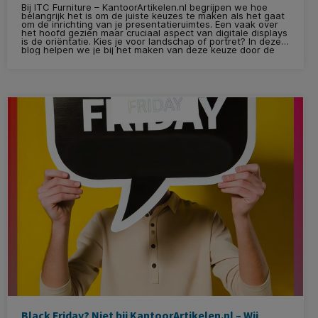
Bij ITC Furniture – KantoorArtikelen.nl begrijpen we hoe
belangrijk het is om de juiste keuzes te maken als het gaat
om de inrichting van je presentatieruimtes. Een vaak over
het hoofd gezien maar cruciaal aspect van digitale displays
is de oriëntatie. Kies je voor landschap of portret? In deze
blog helpen we je bij het maken van deze keuze door de
voordelen van beide opties toe te lichten, samen met een
innovatieve oplossing van onze leverancier, Conen
Systems.
Black Friday? Niet bij KantoorArtikelen.nl – Wij