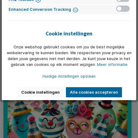
Inactief
Enhanced Conversion Tracking
Waar moet ik op letten bij de aanschaf van een
Cookie instellingen
monitor?
Bij het kiezen van een nieuwe monitor komt meer kijken
Onze webshop gebruikt cookies om jou de best mogelijke
dan je misschien zou denken. De juiste monitor kan je
winkelervaring te kunnen bieden. We respecteren jouw privacy en
productiviteit verhogen, zorgen voor een betere
werkhouding en je kijkplezier vergroten. In deze blog geven
delen jouw gegevens niet met derden. Je kunt jouw keuze in het
we je handige tips om de perfecte monitor te kiezen die
past bij jouw wensen en behoeften.
gebruik van cookies op elk moment wijzigen.
Meer informatie
Huidige instellingen opslaan
Cookie instellingen
Alle cookies accepteren