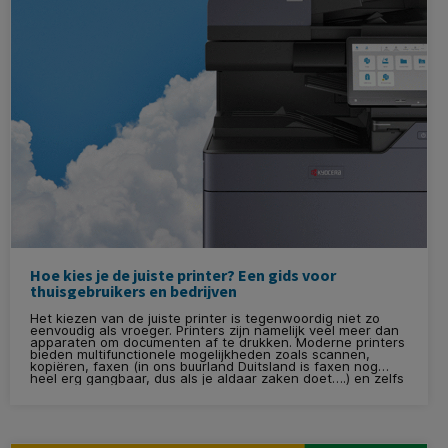
Hoe kies je de juiste printer? Een gids voor
thuisgebruikers en bedrijven
Het kiezen van de juiste printer is tegenwoordig niet zo
eenvoudig als vroeger. Printers zijn namelijk veel meer dan
apparaten om documenten af te drukken. Moderne printers
bieden multifunctionele mogelijkheden zoals scannen,
kopiëren, faxen (in ons buurland Duitsland is faxen nog
heel erg gangbaar, dus als je aldaar zaken doet….) en zelfs
geavanceerde functies zoals integratie met cloud, maar
ook cloudbeveiliging. Bij KantoorArtikelen.nl begrijpen we
dat het kiezen van de juiste printer, afhankelijk van jouw
situatie, een uitdaging kan zijn. Daarom helpen we je in
deze blog op weg, of je nu een printer zoekt voor