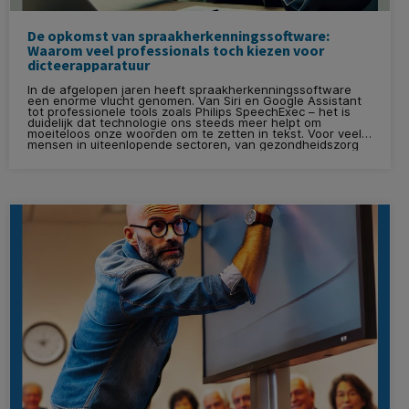
De opkomst van spraakherkenningssoftware:
Waarom veel professionals toch kiezen voor
dicteerapparatuur
In de afgelopen jaren heeft spraakherkenningssoftware
een enorme vlucht genomen. Van Siri en Google Assistant
tot professionele tools zoals Philips SpeechExec – het is
duidelijk dat technologie ons steeds meer helpt om
moeiteloos onze woorden om te zetten in tekst. Voor veel
mensen in uiteenlopende sectoren, van gezondheidszorg
tot juridische dienstverlening, is spraakherkenning een
essentieel hulpmiddel geworden. Maar ondanks deze
vooruitgang kiezen verrassend veel professionals er nog
steeds bewust voor om met traditionele dicteerapparatuur
te werken. In dit blog onderzoeken we waarom.