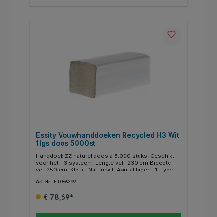
Essity Vouwhanddoeken Recycled H3 Wit
1lgs doos 5000st
Handdoek ZZ naturel doos a 5.000 stuks. Geschikt
voor het H3 systeem. Lengte vel : 230 cm Breedte
vel: 250 cm. Kleur : Natuurwit. Aantal lagen : 1. Type
vouw : ZigZag-vouw. Geschikt voor
Art. Nr.:
FTG66299
dispensersysteeM23-25 cm C-gevouwen en ZZ-
gevouwen
€ 78,69*