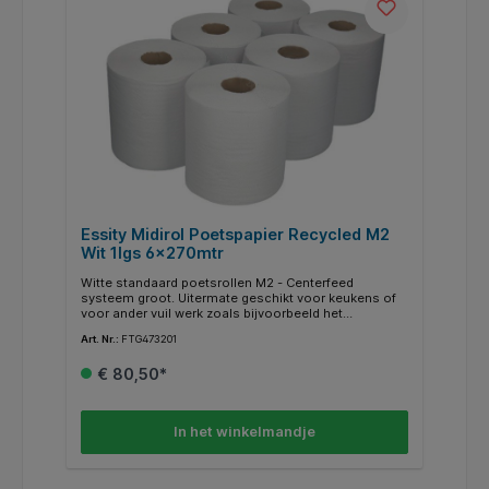
Essity Midirol Poetspapier Recycled M2
Wit 1lgs 6x270mtr
Witte standaard poetsrollen M2 - Centerfeed
systeem groot. Uitermate geschikt voor keukens of
voor ander vuil werk zoals bijvoorbeeld het
schoonmaken van zwaar vuil en vetten. De rol heeft
Art. Nr.:
FTG473201
een diameter van 195cm en een lengte van 270m.
Bekijk de productsheet voor meer informatie.
€ 80,50*
In het winkelmandje