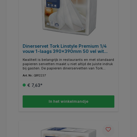
Dinerservet Tork Linstyle Premium 1/4
vouw 1-laags 390x390mm 50 vel wit
478722
Kwaliteit is belangrijk in restaurants en met standaard
papieren servetten maakt u niet altijd de juiste indruk
bij gasten. De papieren dinerservetten van Tork
LinStyle® voelen aan als kwaliteitslinnen, maar zijn
Art. Nr.:
Q892237
voor eenmalig gebruik. Wassen is dus niet nodig.
Onze servetten zijn extra absorberend en sterk, zodat
€ 7,63*
ze een hele maaltijd meegaan. De voordelen op een
rijtje: * De luxe uitstraling van linnen * Voor eenmalig
gebruik om waskosten te verminderen * Bijzonder
sterk en absorberend zodat ze een heel etentje
In het winkelmandje
meegaan * Tork Easy Handling® Shelf-Ready Box
voor eenvoudig openen, neerzetten en weggooien