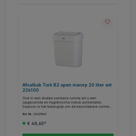
voor een nette afwerking * Anti-vingerafdrukcoating
Te gebruiken met Tork B1 Vullingen
Afvalbak Tork B2 open inworp 20 liter wit
226100
Ook in een drukke sanitaire ruimte wil u een
opgeruimde en hygiënische indruk achterlaten.
Daarom is het belangrijk om de beschikbare ruimte
optimaal te benutten. Deze kunststof afvalbak heeft
Art. Nr.:
Q1401845
een compact en praktisch ontwerp dat geschikt is
voor een breed scala aan sanitaire ruimten. Dankzij
€ 48,65*
de flexibele wandmontage kunt u de afvalbak
plaatsen waar u wilt. Zo creëert u een nette aanblik
en houdt u de vloer eenvoudig schoon. Het