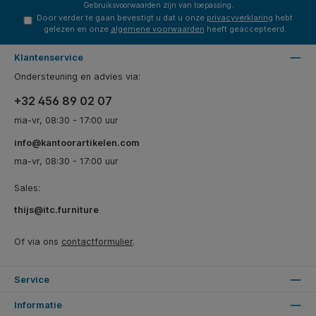
Gebruiksvoorwaarden
zijn van toepassing.
Door verder te gaan bevestigt u dat u onze
privacyverklaring
hebt
gelezen en onze
algemene voorwaarden
heeft geaccepteerd.
Klantenservice
Ondersteuning en advies via:
+32 456 89 02 07
ma-vr, 08:30 - 17:00 uur
info@kantoorartikelen.com
ma-vr, 08:30 - 17:00 uur
Sales:
thijs@itc.furniture
Of via ons
contactformulier
.
Service
Informatie