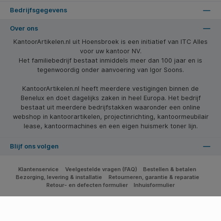
Bedrijfsgegevens
Over ons
KantoorArtikelen.nl uit Hoensbroek is een initiatief van ITC Alles
voor uw kantoor NV.
Het familiebedrijf bestaat inmiddels meer dan 100 jaar en is
tegenwoordig onder aanvoering van Igor Soons.
KantoorArtikelen.nl heeft meerdere vestigingen binnen de
Benelux en doet dagelijks zaken in heel Europa. Het bedrijf
bestaat uit meerdere bedrijfstakken waaronder een online
webshop in kantoorartikelen, projectinrichting, kantoormeubilair
lease, kantoormachines en een eigen huismerk toner lijn.
Blijf ons volgen
Klantenservice
Veelgestelde vragen (FAQ)
Bestellen & betalen
Bezorging, levering & installatie
Retourneren, garantie & reparatie
Retour- en defecten formulier
Inhuisformulier
* Alle prijzen zijn excl. btw en excl. verzendkosten, tenzij anders vermeld.
© 2026 Kantoorartikelen.com - Alle Rechten Voorbehouden. Theme by
SBYP (Smart Business Young Professionals)