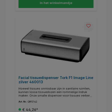
In het winkelmandje
Facial tissuedispenser Tork F1 Image Line
zilver 460013
Hoewel tissues onmisbaar zijn in sanitaire ruimten,
kunnen losse tissuedozen een rommelige indruk
maken. Onze smalle dispenser voor tissues verbergt
de tissuedoos en kan aan wanden en counters
Art. Nr.:
Q892142
worden gemonteerd voor een nette uitstraling in elke
werkplek of sanitaire ruimte. De tissuedispenser is
€ 44,26*
onderhoudsarm dankzij het eenvoudig te vullen