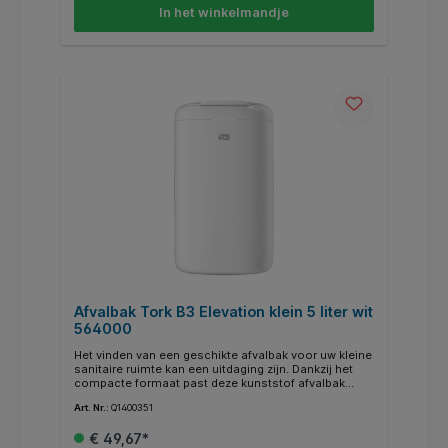
resultaat? Een hoge hygiënestandaard en tevreden
In het winkelmandje
gasten. De voordelen op een rijtje: * Compact
formaat bespaart ruimte * Flexibele wandmontage
voor een schone, hygiënische aanblik * Makkelijk te
onderhouden Te gebruiken met Tork B2 Vullingen
Afvalbak Tork B3 Elevation klein 5 liter wit
564000
Het vinden van een geschikte afvalbak voor uw kleine
sanitaire ruimte kan een uitdaging zijn. Dankzij het
compacte formaat past deze kunststof afvalbak
gemakkelijk op elke plek. Hij is zowel ideaal voor een
Art. Nr.:
Q1400351
kleinere sanitaire ruimte als direct naast het toilet. De
afvalbak kan ook aan de wand of vloer worden
€ 49,67*
gemonteerd. Maak indruk op uw gasten met het