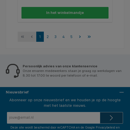
ontwerp. Het roestvrijstalen oppervlak heeft een
coating tegen vingerafdrukken, waardoor het
moeiteloos te reinigen is. De voordelen op een rijtje:
In het winkelmandje
* Smalle dispenser die te monteren is aan een wand
of counter * Eén-per-keer-dosering voor een betere
hygiëne * Eenvoudig te vullen * Coating tegen
vingerafdrukken zodat de dispenser schoon blijft *
Verbergt de tissuedoos voor een geweldige indruk Te
gebruiken met Tork F1 Vullingen
1
2
3
4
5
Persoonlijk advies van onze klantenservice
Onze ervaren medewerkers staan je graag op werkdagen van
8.30 tot 17.00 te woord per telefoon of e-mail.
Nieuwsbrief
Abonneer op onze nieuwsbrief en we houden je op de hoogte
met het laatste nieuws.
E-
mailadres*
Deze site wordt beschermd door reCAPTCHA en de Google
Privacybeleid
en