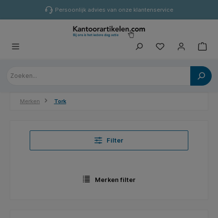
hoofdinhoud
Persoonlijk advies van onze klantenservice
Merken
Tork
Filter
Merken filter