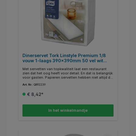
Dinerservet Tork Linstyle Premium 1/8
vouw 1-laags 390x390mm 50 vel wit
478180
Met servetten van topkwaliteit laat een restaurant
zien dat het oog heeft voor detail. En dat is belangrijk
voor gasten. Papieren servetten hebben niet altijd de
luxe uitstraling van textiel. Onze LinStyle® servetten
Art. Nr.:
Q892239
voelen aan als linnen en gaan een hele maaltijd mee.
Deze servetten voor eenmalig gebruik worden
€ 8,42*
voorgevouwen geleverd en hoeven niet gewassen te
worden. Dat scheelt uw personeel weer tijd. De
voordelen op een rijtje: * De luxe uitstraling van linnen
* Voor eenmalig gebruik om waskosten te
In het winkelmandje
verminderen * Bijzonder duurzaam en absorberend,
zodat ze een heel etentje meegaan * Voorgevouwen
om uw personeel tijd te besparen * Tork Easy
Handling® Shelf-Ready Box voor eenvoudig openen,
neerzetten en weggooien