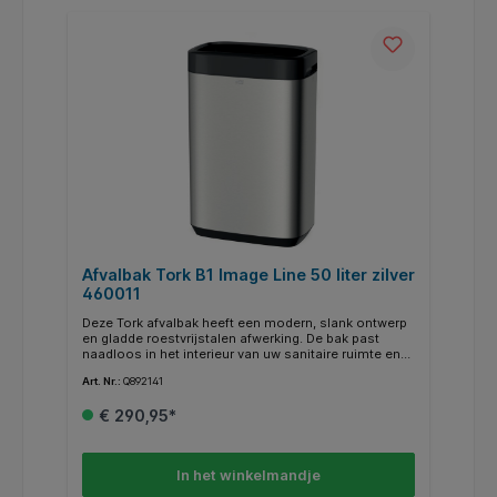
montagemogelijkheden * Verborgen afvalzak zorgt
voor een nette afwerking Te gebruiken met Tork B1
Vullingen
Afvalbak Tork B1 Image Line 50 liter zilver
460011
Deze Tork afvalbak heeft een modern, slank ontwerp
en gladde roestvrijstalen afwerking. De bak past
naadloos in het interieur van uw sanitaire ruimte en
kan aan de muur worden gemonteerd om ruimte te
Art. Nr.:
Q892141
besparen. Deze vuilnisbak is goed te onderhouden
dankzij de anti-vingerafdrukcoating. Door de
€ 290,95*
verborgen vuilniszak ziet de afvalbak er altijd netjes
uit. De hoge capaciteit van de bak bespaart
onderhoudstijd: de afvalbak hoeft niet vaak geleegd
te worden. De voordelen op een rijtje: * Handig
In het winkelmandje
ontwerp voor aan de muur * De hoge capaciteit
verkort de onderhoudstijd * Verborgen vuilniszak