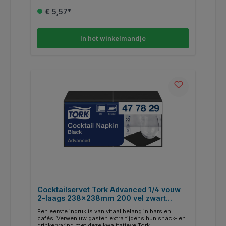
klantervaring. Gooi de cocktailservetten eenvoudig
€ 5,57*
na gebruik weg voor een optimale hygiëne. Met ons
ruime assortiment aan klassieke en tijdloze kleuren
zien uw tafels er bovendien altijd stijlvol uit. De
voordelen op een rijtje: * Ideaal voor cafés en
In het winkelmandje
restaurants * Duurzaam 2-laags ontwerp * Eenmalig
te gebruiken voor optimale hygiëne * Door de ruime
keuze aan kleuren is er altijd wel een variant die bij
het interieur van uw restaurant past
Cocktailservet Tork Advanced 1/4 vouw
2-laags 238x238mm 200 vel zwart
477829
Een eerste indruk is van vitaal belang in bars en
cafés. Verwen uw gasten extra tijdens hun snack- en
drinkervaring met deze kwalitatieve Tork