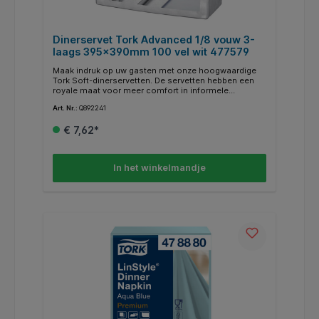
Dinerservet Tork Advanced 1/8 vouw 3-
laags 395x390mm 100 vel wit 477579
Maak indruk op uw gasten met onze hoogwaardige
Tork Soft-dinerservetten. De servetten hebben een
royale maat voor meer comfort in informele
restaurants. Bovendien is het 3-laagse materiaal zo
Art. Nr.:
Q892241
ontworpen dat het de hele maaltijd meegaat. Dit
beperkt verbruik en kosten. Zowel de dikte als grootte
€ 7,62*
van de servetten maakt vouwen gemakkelijk,
waardoor het dekken van tafels wordt versneld.
Dankzij ons brede aanbod aan moderne en klassieke
tinten vindt u gemakkelijk een kleur die bij uw interieur
In het winkelmandje
past. De voordelen op een rijtje: * Groter formaat
voor een betere eetervaring * Hoogwaardig, 3-laags
tissue * Dankzij de grootte en dikte gemakkelijk te
vouwen * Ruime keuze aan kleuren die passen bij het
interieur van uw restaurant