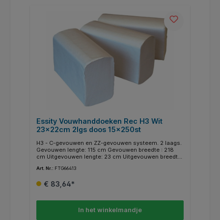
Essity Vouwhanddoeken Rec H3 Wit
23x22cm 2lgs doos 15x250st
H3 - C-gevouwen en ZZ-gevouwen systeem. 2 laags.
Gevouwen lengte: 115 cm Gevouwen breedte : 218
cm Uitgevouwen lengte: 23 cm Uitgevouwen breedte
: 218 cm. Check productsheet voor meer informatie.
Art. Nr.:
FTG66413
€ 83,64*
In het winkelmandje